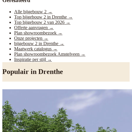
Gerelateerd
Alle bijgebouw 2
→
Top bijgebouw 2 in Drenthe
→
Top bijgebouw 2 van 2026
→
Offerte aanvragen
→
Plan showroombezoek
→
Onze projecten
→
bijgebouw 2 in Drenthe
→
Maatwerk catalogus
→
Plan showroombezoek Amstelveen
→
Inspiratie per stijl
→
Populair in
Drenthe