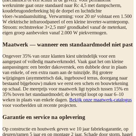
werkruimte gaat onze standaard naar Rc 4,5 met dampscherm,
koudebrugonderbreking bij de dorpel en luchtdichte
vloer-/wandaansluiting. Verwarming: voor 20 m² volstaat een 1.500
W elektrische infraroodpaneel of een kleine inverter-warmtepomp.
Stroom: rechtstreekse 3×2,5 mm² grondkabel vanaf de meterkast,
eigen groep aanbevolen vanaf 2.000 W piekvermogen.
Maatwerk — wanneer een standaardmodel niet past
Ongeveer 35% van onze klanten kiest uiteindelijk voor een
aangepast of volledig maatwerkmodel. Vaak gaat het om kleine
aanpassingen: een breder dakoverstek, een dubbele deur in plaats
van enkele, of een extra raam aan de tuinzijde. Bij grotere
wijzigingen (asymmetrisch dak, ingebouwd terras, doorgang naar
bestaand bijgebouw) maken we eerst een schets en bouwtekening
op schaal. De meerprijs voor maatwerk ligt typisch tussen 15% en
35% boven het standaardmodel; de levertijd loopt op naar 6–10
weken in plaats van enkele dagen.
Bekijk onze maatwerk-catalogus
voor voorbeelden uit recente projecten.
Garantie en service na oplevering
Op constructie en houtwerk geven we 10 jaar fabrieksgarantie, op
deuren/ramen 5 jaar en op montage 2 jaar. Schade door storm, hagel