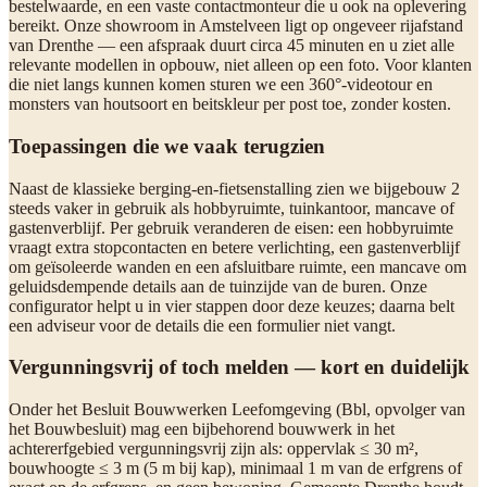
bestelwaarde, en een vaste contactmonteur die u ook na oplevering
bereikt. Onze showroom in Amstelveen ligt op ongeveer rijafstand
van Drenthe — een afspraak duurt circa 45 minuten en u ziet alle
relevante modellen in opbouw, niet alleen op een foto. Voor klanten
die niet langs kunnen komen sturen we een 360°-videotour en
monsters van houtsoort en beitskleur per post toe, zonder kosten.
Toepassingen die we vaak terugzien
Naast de klassieke berging-en-fietsenstalling zien we bijgebouw 2
steeds vaker in gebruik als hobbyruimte, tuinkantoor, mancave of
gastenverblijf. Per gebruik veranderen de eisen: een hobbyruimte
vraagt extra stopcontacten en betere verlichting, een gastenverblijf
om geïsoleerde wanden en een afsluitbare ruimte, een mancave om
geluidsdempende details aan de tuinzijde van de buren. Onze
configurator helpt u in vier stappen door deze keuzes; daarna belt
een adviseur voor de details die een formulier niet vangt.
Vergunningsvrij of toch melden — kort en duidelijk
Onder het Besluit Bouwwerken Leefomgeving (Bbl, opvolger van
het Bouwbesluit) mag een bijbehorend bouwwerk in het
achtererfgebied vergunningsvrij zijn als: oppervlak ≤ 30 m²,
bouwhoogte ≤ 3 m (5 m bij kap), minimaal 1 m van de erfgrens of