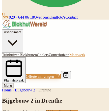
020 - 644 06 18
Over ons
Klantfoto's
Contact
Assortiment
Tuinhuizen
Blokhutten
Chalets
Zomerhuizen
Maatwerk
Offerte aanvragen
Plan afspraak
Menu
Home
·
Bijgebouw 2
·
Drenthe
Bijgebouw 2 in Drenthe