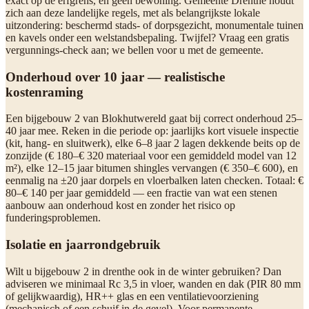
exact op de erfgrens, en geen bewoning. Gemeente Drenthe houdt
zich aan deze landelijke regels, met als belangrijkste lokale
uitzondering: beschermd stads- of dorpsgezicht, monumentale tuinen
en kavels onder een welstandsbepaling. Twijfel? Vraag een gratis
vergunnings-check aan; we bellen voor u met de gemeente.
Onderhoud over 10 jaar — realistische
kostenraming
Een bijgebouw 2 van Blokhutwereld gaat bij correct onderhoud 25–
40 jaar mee. Reken in die periode op: jaarlijks kort visuele inspectie
(kit, hang- en sluitwerk), elke 6–8 jaar 2 lagen dekkende beits op de
zonzijde (€ 180–€ 320 materiaal voor een gemiddeld model van 12
m²), elke 12–15 jaar bitumen shingles vervangen (€ 350–€ 600), en
eenmalig na ±20 jaar dorpels en vloerbalken laten checken. Totaal: €
80–€ 140 per jaar gemiddeld — een fractie van wat een stenen
aanbouw aan onderhoud kost en zonder het risico op
funderingsproblemen.
Isolatie en jaarrondgebruik
Wilt u bijgebouw 2 in drenthe ook in de winter gebruiken? Dan
adviseren we minimaal Rc 3,5 in vloer, wanden en dak (PIR 80 mm
of gelijkwaardig), HR++ glas en een ventilatievoorziening
(mechanisch of een schuif in de gevel). Voor permanente