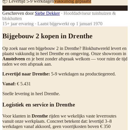
📦 Levertijd
5
-
9
werkdagen
Vakkundig geplaatst
SD
Geschreven door
Siebe Dekker
·
Hoofdadviseur tuinhuizen &
blokhutten
15
+ jaar ervaring · Laatst bijgewerkt op
1 januari 1970
Bijgebouw 2 kopen in Drenthe
Op zoek naar een bijgebouw 2 in Drenthe? Blokhutwereld levert en
plaatst vakkundig in heel Drenthe en omgeving. Onze showroom in
Amstelveen
en je bent zonder afspraak welkom — voor ruim de tijd
raden we een afspraak aan.
Levertijd naar Drenthe:
5-9 werkdagen na productiegereed.
Vanaf:
€ 5.431
Snelle levering in heel Drenthe.
Logistiek en service in Drenthe
Voor klanten in
Drenthe
rijden we wekelijks vaste leverroutes
vanuit onze werkplaats. Concreet betekent dat: levertijd 3–8
werkdagen vanaf akkoord, geen voorrijkosten boven € 350