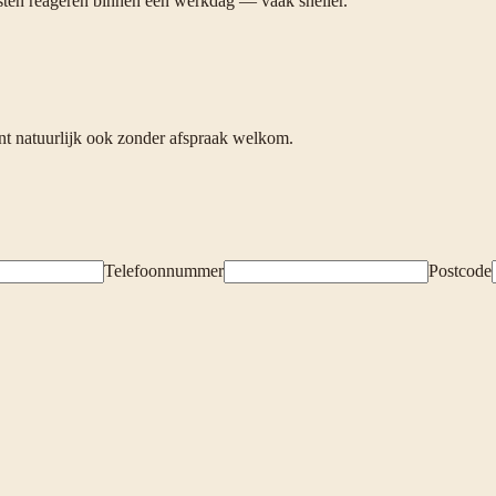
listen reageren binnen één werkdag — vaak sneller.
nt natuurlijk ook zonder afspraak welkom.
Telefoonnummer
Postcode