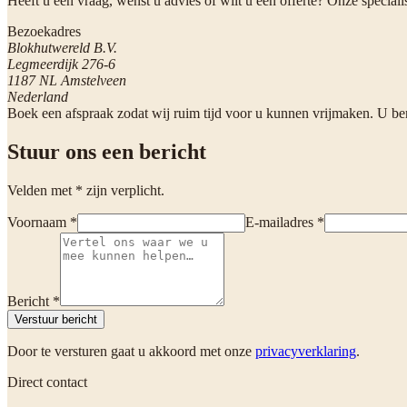
Heeft u een vraag, wenst u advies of wilt u een offerte? Onze specia
Bezoekadres
Blokhutwereld B.V.
Legmeerdijk 276-6
1187 NL Amstelveen
Nederland
Boek een afspraak zodat wij ruim tijd voor u kunnen vrijmaken. U be
Stuur ons een bericht
Velden met * zijn verplicht.
Voornaam *
E-mailadres *
Bericht *
Verstuur bericht
Door te versturen gaat u akkoord met onze
privacyverklaring
.
Direct contact