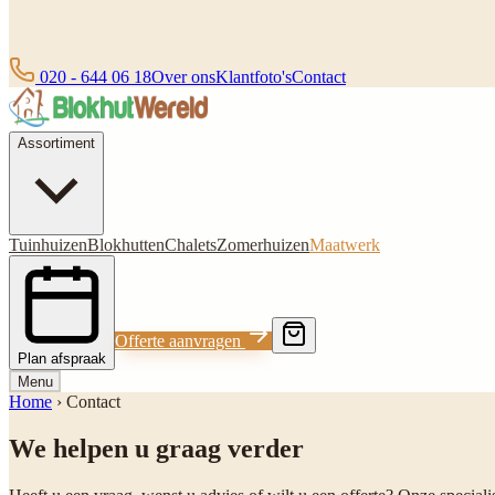
020 - 644 06 18
Over ons
Klantfoto's
Contact
Assortiment
Tuinhuizen
Blokhutten
Chalets
Zomerhuizen
Maatwerk
Offerte aanvragen
Plan afspraak
Menu
Home
›
Contact
We helpen u graag verder