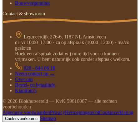
Bouwvergunning
Contact & showroom
Legmeerdijk 276-6, 1187 NL Amstelveen
di–vr 10:00–17:00 · za op afspraak (10:00–12:00) · ma/zo
gesloten
Boek een afspraak zodat wij ruim tijd voor u kunnen
vrijmaken. U bent natuurlijk ook zonder afspraak welkom.
020 - 644 06 18
Neem contact op →
Over ons
Bestel- en betaalinfo
Klantfoto's
©
2026
Blokhutwereld — KvK 59616067 — alle rechten
voorbehouden
Algemene voorwaarden
Privacy
Herroepingsrecht
Cookieverklaring
Sitemap
Cookievoorkeuren