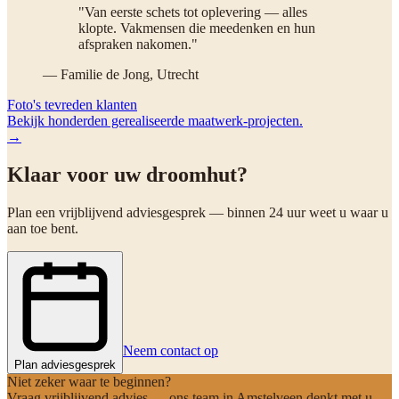
"Van eerste schets tot oplevering — alles
klopte. Vakmensen die meedenken en hun
afspraken nakomen."
— Familie de Jong, Utrecht
Foto's tevreden klanten
Bekijk honderden gerealiseerde maatwerk-projecten.
→
Klaar voor uw droomhut?
Plan een vrijblijvend adviesgesprek — binnen 24 uur weet u waar u
aan toe bent.
Neem contact op
Plan adviesgesprek
Niet zeker waar te beginnen?
Vraag vrijblijvend advies — ons team in Amstelveen denkt met u