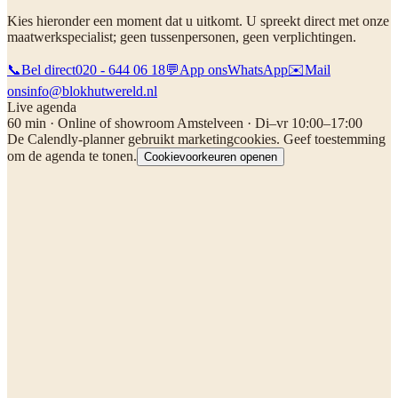
Kies hieronder een moment dat u uitkomt. U spreekt direct met onze
maatwerkspecialist; geen tussenpersonen, geen verplichtingen.
📞
Bel direct
020 - 644 06 18
💬
App ons
WhatsApp
✉️
Mail
ons
info@blokhutwereld.nl
Live agenda
60 min · Online of showroom Amstelveen · Di–vr 10:00–17:00
De Calendly-planner gebruikt marketingcookies. Geef toestemming
om de agenda te tonen.
Cookievoorkeuren openen