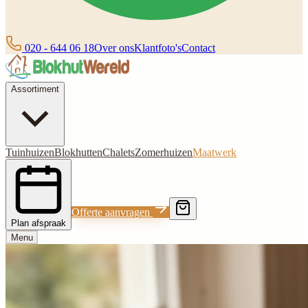
020 - 644 06 18
Over ons
Klantfoto's
Contact
Assortiment
Tuinhuizen
Blokhutten
Chalets
Zomerhuizen
Maatwerk
Offerte aanvragen
Plan afspraak
Menu