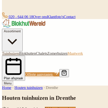
020 - 644 06 18
Over ons
Klantfoto's
Contact
Assortiment
Tuinhuizen
Blokhutten
Chalets
Zomerhuizen
Maatwerk
Offerte aanvragen
Plan afspraak
Menu
Home
·
Houten tuinhuizen
·
Drenthe
Houten tuinhuizen in Drenthe