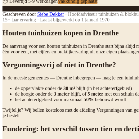
📦 Levertijd
5
-
9
werkdagen
Vakkundig geplaatst
SD
Geschreven door
Siebe Dekker
·
Hoofdadviseur tuinhuizen & blokhu
15
+ jaar ervaring · Laatst bijgewerkt op
1 januari 1970
Houten tuinhuizen kopen in Drenthe
De aanvraag voor een houten tuinhuizen in Drenthe start bijna altijd 
één voor één, met cijfers en praktijkervaring uit onze eigen plaatsinge
Vergunningsvrij of niet in Drenthe?
In de meeste gemeentes — Drenthe inbegrepen — mag je een tuinhuis 
de oppervlakte onder de
30 m²
blijft (in het achtererfgebied)
de hoogte onder de
3 meter
blijft, of
5 meter
met een schuin d
het achtererfgebied voor maximaal
50%
bebouwd wordt
Twijfel je? Wij bellen kosteloos met de afdeling Vergunningen van g
je bestelt.
Fundering: het verschil tussen tien en derti