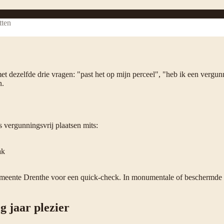
tten
met dezelfde drie vragen: "past het op mijn perceel", "heb ik een verg
n.
vergunningsvrij plaatsen mits:
ak
emeente Drenthe voor een quick-check. In monumentale of beschermde st
g jaar plezier