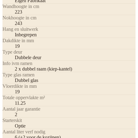
Eigen Fabrikaat
Wandhoogte in cm
223
Nokhoogte in cm
243
Hang en sluitwerk
Inbegrepen
Dakdikte in mm
19
Type deur
Dubbele deur
Info ivm ramen
2 x dubbel raam (kiep-kantel)
Type glas ramen
Dubbel glas
Vloerdikte in mm
19
Totale oppervlakte m²
11.25
Aantal jaar garantie
2
Starterskit
Optie
Aantal liter verf nodig
6 (+2 voor de kozijnen)