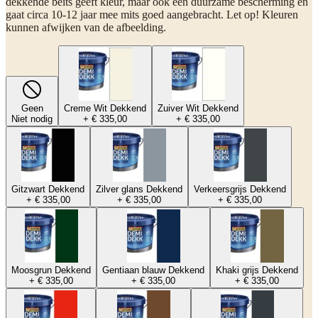
dekkende beits geeft kleur, maar ook een duurzame bescherming en
gaat circa 10-12 jaar mee mits goed aangebracht. Let op! Kleuren
kunnen afwijken van de afbeelding.
Geen
Creme Wit Dekkend
Zuiver Wit Dekkend
Niet nodig
+ € 335,00
+ € 335,00
Gitzwart Dekkend
Zilver glans Dekkend
Verkeersgrijs Dekkend
+ € 335,00
+ € 335,00
+ € 335,00
Moosgrun Dekkend
Gentiaan blauw Dekkend
Khaki grijs Dekkend
+ € 335,00
+ € 335,00
+ € 335,00