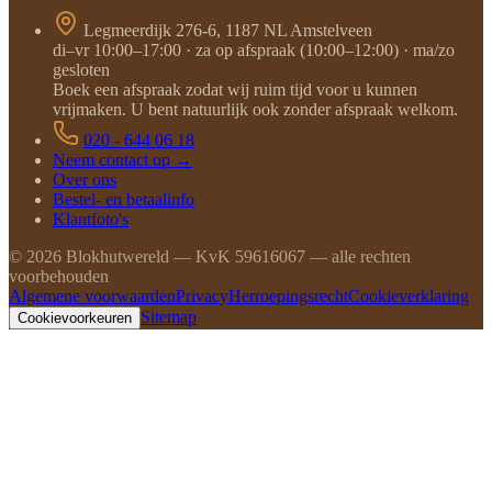
Legmeerdijk 276-6, 1187 NL Amstelveen
di–vr 10:00–17:00 · za op afspraak (10:00–12:00) · ma/zo
gesloten
Boek een afspraak zodat wij ruim tijd voor u kunnen
vrijmaken. U bent natuurlijk ook zonder afspraak welkom.
020 - 644 06 18
Neem contact op →
Over ons
Bestel- en betaalinfo
Klantfoto's
©
2026
Blokhutwereld — KvK 59616067 — alle rechten
voorbehouden
Algemene voorwaarden
Privacy
Herroepingsrecht
Cookieverklaring
Sitemap
Cookievoorkeuren