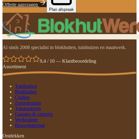
Offerte aanvragen
Plan afspraak
Al sinds 2008 specialist in blokhutten, tuinhuizen en maatwerk.
9,4 / 10 — Klantbeoordeling
Assortiment
Tuinhuizen
Blokhutten
Chalets
Zomerhuizen
Tuinkantoren
Garages & carports
Werkruimte
Bouwmateriaal
Ontdekken