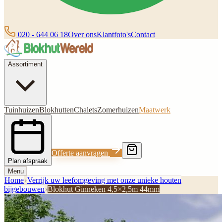
020 - 644 06 18
Over ons
Klantfoto's
Contact
Assortiment
Tuinhuizen
Blokhutten
Chalets
Zomerhuizen
Maatwerk
Offerte aanvragen
Plan afspraak
Menu
Home
›
Verrijk uw leefomgeving met onze unieke houten
bijgebouwen
›
Blokhut Ginneken 4,5×2,5m 44mm