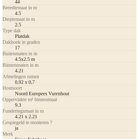
44
Breedtemaat in m
4.5
Dieptemaat in m
2.5
Type dak
Platdak
Dakhoek in graden
17
Buitenmaten in m
4.5x2.5 m
Binnenmaten in m
4.21
Afmetingen ramen
0,92 x 0,7
Houtsoort
Noord Europees Vurenhout
Oppervlakte m² binnenmaat
9.3
Funderingsmaat in m
4.21 x 2.21
Gespiegeld te monteren ?
ja
Merk