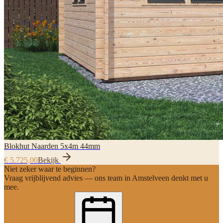
Blokhut Naarden 5x4m 44mm
€ 5.725,00
Bekijk
Niet zeker waar te beginnen?
Vraag vrijblijvend advies — ons team in Amstelveen denkt met u
mee.