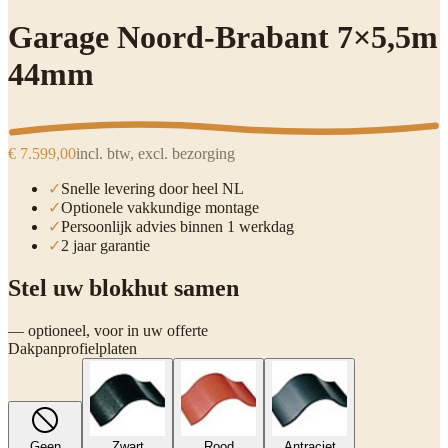
Garage Noord-Brabant 7×5,5m
44mm
€ 7.599,00
incl. btw, excl. bezorging
✓
Snelle levering door heel NL
✓
Optionele vakkundige montage
✓
Persoonlijk advies binnen 1 werkdag
✓
2 jaar garantie
Stel uw blokhut samen
— optioneel, voor in uw offerte
Dakpanprofielplaten
Geen
Zwart
Rood
Antraciet