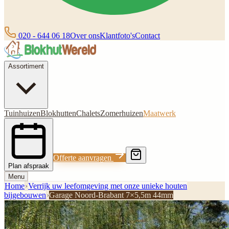
020 - 644 06 18
Over ons
Klantfoto's
Contact
Assortiment
Tuinhuizen
Blokhutten
Chalets
Zomerhuizen
Maatwerk
Offerte aanvragen
Plan afspraak
Menu
Home
›
Verrijk uw leefomgeving met onze unieke houten
bijgebouwen
›
Garage Noord-Brabant 7×5,5m 44mm