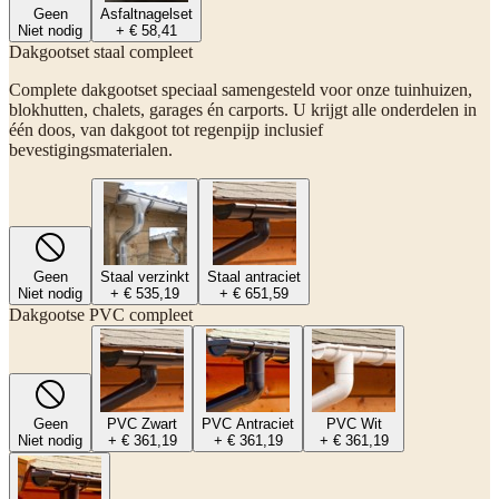
Geen
Asfaltnagelset
Niet nodig
+ € 58,41
Dakgootset staal compleet
Complete dakgootset speciaal samengesteld voor onze tuinhuizen,
blokhutten, chalets, garages én carports. U krijgt alle onderdelen in
één doos, van dakgoot tot regenpijp inclusief
bevestigingsmaterialen.
Geen
Staal verzinkt
Staal antraciet
Niet nodig
+ € 535,19
+ € 651,59
Dakgootse PVC compleet
Geen
PVC Zwart
PVC Antraciet
PVC Wit
Niet nodig
+ € 361,19
+ € 361,19
+ € 361,19