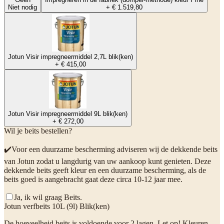
Niet nodig
+ € 1.519,80
Jotun Visir impregneermiddel 2,7L blik(ken)
+ € 415,00
Jotun Visir impregneermiddel 9L blik(ken)
+ € 272,00
Wil je beits bestellen?
✔️Voor een duurzame bescherming adviseren wij de dekkende beits
van Jotun zodat u langdurig van uw aankoop kunt genieten. Deze
dekkende beits geeft kleur en een duurzame bescherming, als de
beits goed is aangebracht gaat deze circa 10-12 jaar mee.
Ja, ik wil graag Beits.
Jotun verfbeits 10L (9l) Blik(ken)
De hoeveelheid beits is voldoende voor 2 lagen. Let op! Kleuren