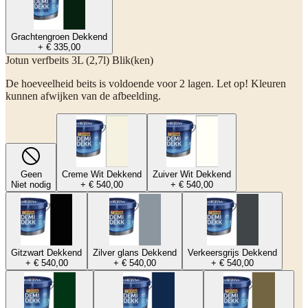
Grachtengroen Dekkend
+ € 335,00
Jotun verfbeits 3L (2,7l) Blik(ken)
De hoeveelheid beits is voldoende voor 2 lagen. Let op! Kleuren
kunnen afwijken van de afbeelding.
Geen
Creme Wit Dekkend
Zuiver Wit Dekkend
Niet nodig
+ € 540,00
+ € 540,00
Gitzwart Dekkend
Zilver glans Dekkend
Verkeersgrijs Dekkend
+ € 540,00
+ € 540,00
+ € 540,00