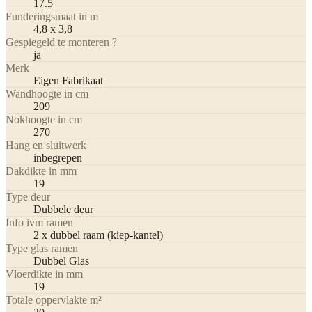
17.5
Funderingsmaat in m
4,8 x 3,8
Gespiegeld te monteren ?
ja
Merk
Eigen Fabrikaat
Wandhoogte in cm
209
Nokhoogte in cm
270
Hang en sluitwerk
inbegrepen
Dakdikte in mm
19
Type deur
Dubbele deur
Info ivm ramen
2 x dubbel raam (kiep-kantel)
Type glas ramen
Dubbel Glas
Vloerdikte in mm
19
Totale oppervlakte m²