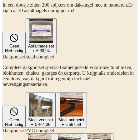
In één doosje zitten 200 spijkers om daksingel mee te monteren.Er
zijn ca. 50 asfaltnagels nodig per m2
Geen
Asfaltnagelset
Niet nodig
+ € 38,94
Dakgootset staal compleet
Complete dakgootset speciaal samengesteld voor onze tuinhuizen,
blokhutten, chalets, garages én carports. U krijgt alle onderdelen in
één doos, van dakgoot tot regenpijp inclusief
bevestigingsmaterialen.
Geen
Staal verzinkt
Staal antraciet
Niet nodig
+ € 464,39
+ € 567,59
Dakgootse PVC compleet