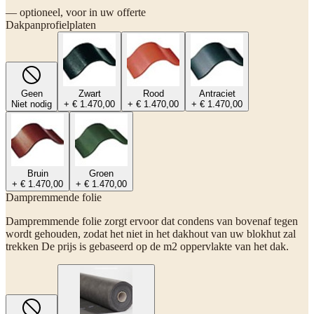
— optioneel, voor in uw offerte
Dakpanprofielplaten
Geen
Zwart
Rood
Antraciet
Niet nodig
+ € 1.470,00
+ € 1.470,00
+ € 1.470,00
Bruin
Groen
+ € 1.470,00
+ € 1.470,00
Dampremmende folie
Dampremmende folie zorgt ervoor dat condens van bovenaf tegen
wordt gehouden, zodat het niet in het dakhout van uw blokhut zal
trekken De prijs is gebaseerd op de m2 oppervlakte van het dak.