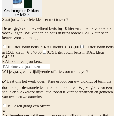
Grachtengroen Dekkend
+ € 540,00
Staat jouw favoriete kleur er niet tussen?
De aangegeven hoeveelheid beits bij 10 liter en 3 liter is voldoende
voor 2 lagen. Wij kunnen de beits in bijna iedere RAL kleur naar
keuze, voor jou mengen .
10 Liter Jotun beits in RAL kleur
+ € 335,00
3 Liter Jotun beits
in RAL kleur
+ € 540,00
0.75 Liter Jotun beits in RAL kleur
+
€ 42,35
RAL kleur van jou keuze
Wil je graag een vrijblijvende offerte voor montage ?
✔️ Laat ons het werk doen! Kies ervoor om uw blokhut of tuinhuis
door ons professionele team te laten monteren. Wij zorgen voor een
snelle en vlekkeloze installatie, zodat u kunt ontspannen en genieten
van uw nieuwe aanwinst.
Ja, ik wil graag een offerte.
★
Aanbevolen voor dit model:
vraag een offerte op maat. U krijgt