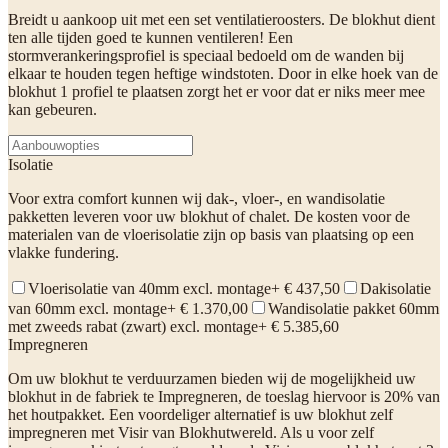
Breidt u aankoop uit met een set ventilatieroosters. De blokhut dient
ten alle tijden goed te kunnen ventileren! Een
stormverankeringsprofiel is speciaal bedoeld om de wanden bij
elkaar te houden tegen heftige windstoten. Door in elke hoek van de
blokhut 1 profiel te plaatsen zorgt het er voor dat er niks meer mee
kan gebeuren.
Isolatie
Voor extra comfort kunnen wij dak-, vloer-, en wandisolatie
pakketten leveren voor uw blokhut of chalet. De kosten voor de
materialen van de vloerisolatie zijn op basis van plaatsing op een
vlakke fundering.
Vloerisolatie van 40mm excl. montage
+ € 437,50
Dakisolatie
van 60mm excl. montage
+ € 1.370,00
Wandisolatie pakket 60mm
met zweeds rabat (zwart) excl. montage
+ € 5.385,60
Impregneren
Om uw blokhut te verduurzamen bieden wij de mogelijkheid uw
blokhut in de fabriek te Impregneren, de toeslag hiervoor is 20% van
het houtpakket. Een voordeliger alternatief is uw blokhut zelf
impregneren met Visir van Blokhutwereld. Als u voor zelf