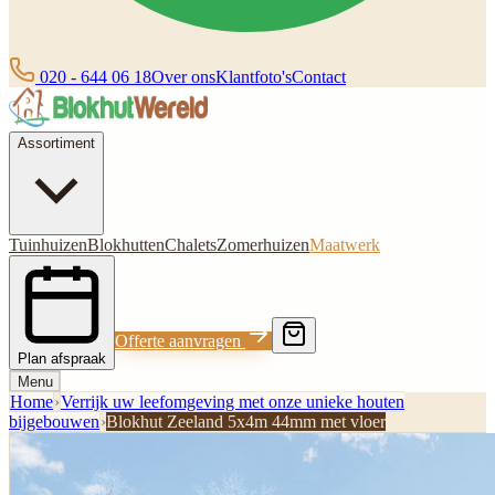
020 - 644 06 18
Over ons
Klantfoto's
Contact
Assortiment
Tuinhuizen
Blokhutten
Chalets
Zomerhuizen
Maatwerk
Offerte aanvragen
Plan afspraak
Menu
Home
›
Verrijk uw leefomgeving met onze unieke houten
bijgebouwen
›
Blokhut Zeeland 5x4m 44mm met vloer