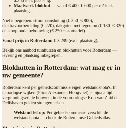
6.250 incl. plaatsing.
Maatwerk blokhut
— vanaf € 400–€ 600 per m² incl.
plaatsing.
Niet inbegrepen: stroomaansluiting (€ 350–€ 800),
elektravoorbereiding (€ 220), dakgoten met regenton (€ 180–€ 320)
en sloop oude bebouwing (€ 250 + storttarief).
Vanaf prijs in Rotterdam:
€ 3.299 (excl. plaatsing).
Bekijk ons aanbod tuinhuizen en blokhutten voor Rotterdam —
levering en plaatsing inbegrepen.
Blokhutten in Rotterdam: wat mag er in
uw gemeente?
Rotterdam kent per gebiedscommissie eigen welstandsnota's. In
naoorlogse wijken (Prins Alexander, Hoogvliet) is bijna altijd
vergunningsvrij te bouwen; in de vooroorlogse Kop van Zuid en
Delfshaven gelden strengere eisen.
Welstand-let-op:
Per gebiedscommissie verschilt de
welstandsnota — check de Rotterdamse Gebiedsatlas.