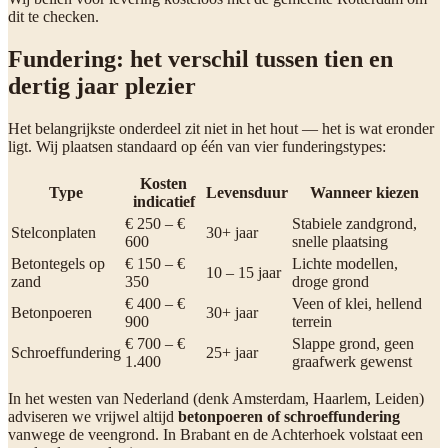
dit te checken.
Fundering: het verschil tussen tien en
dertig jaar plezier
Het belangrijkste onderdeel zit niet in het hout — het is wat eronder
ligt. Wij plaatsen standaard op één van vier funderingstypes:
Kosten
Type
Levensduur
Wanneer kiezen
indicatief
€ 250 – €
Stabiele zandgrond,
Stelconplaten
30+ jaar
600
snelle plaatsing
Betontegels op
€ 150 – €
Lichte modellen,
10 – 15 jaar
zand
350
droge grond
€ 400 – €
Veen of klei, hellend
Betonpoeren
30+ jaar
900
terrein
€ 700 – €
Slappe grond, geen
Schroeffundering
25+ jaar
1.400
graafwerk gewenst
In het westen van Nederland (denk Amsterdam, Haarlem, Leiden)
adviseren we vrijwel altijd
betonpoeren of schroeffundering
vanwege de veengrond. In Brabant en de Achterhoek volstaat een