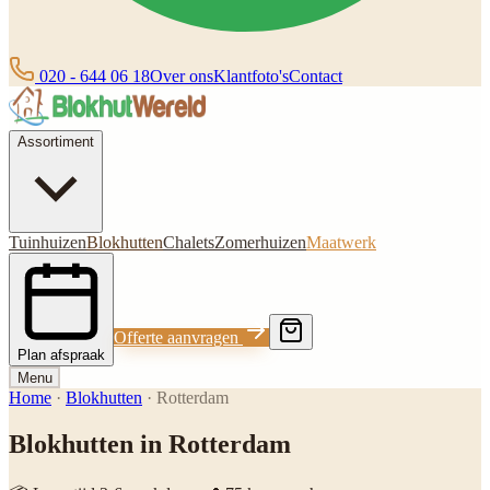
020 - 644 06 18
Over ons
Klantfoto's
Contact
Assortiment
Tuinhuizen
Blokhutten
Chalets
Zomerhuizen
Maatwerk
Offerte aanvragen
Plan afspraak
Menu
Home
·
Blokhutten
·
Rotterdam
Blokhutten in Rotterdam