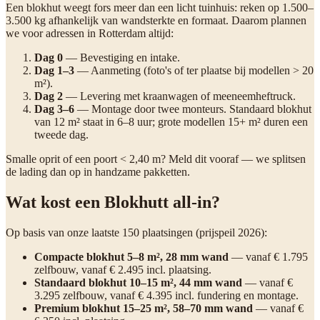
Een blokhut weegt fors meer dan een licht tuinhuis: reken op 1.500–
3.500 kg afhankelijk van wandsterkte en formaat. Daarom plannen
we voor adressen in Rotterdam altijd:
Dag 0
— Bevestiging en intake.
Dag 1–3
— Aanmeting (foto's of ter plaatse bij modellen > 20
m²).
Dag 2
— Levering met kraanwagen of meeneemheftruck.
Dag 3–6
— Montage door twee monteurs. Standaard blokhut
van 12 m² staat in 6–8 uur; grote modellen 15+ m² duren een
tweede dag.
Smalle oprit of een poort < 2,40 m? Meld dit vooraf — we splitsen
de lading dan op in handzame pakketten.
Wat kost een Blokhutt all-in?
Op basis van onze laatste 150 plaatsingen (prijspeil 2026):
Compacte blokhut 5–8 m², 28 mm wand
— vanaf € 1.795
zelfbouw, vanaf € 2.495 incl. plaatsing.
Standaard blokhut 10–15 m², 44 mm wand
— vanaf €
3.295 zelfbouw, vanaf € 4.395 incl. fundering en montage.
Premium blokhut 15–25 m², 58–70 mm wand
— vanaf €