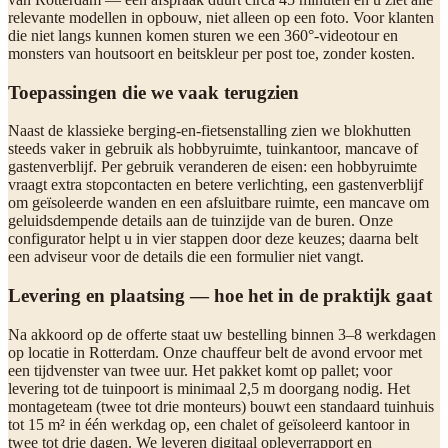
relevante modellen in opbouw, niet alleen op een foto. Voor klanten
die niet langs kunnen komen sturen we een 360°-videotour en
monsters van houtsoort en beitskleur per post toe, zonder kosten.
Toepassingen die we vaak terugzien
Naast de klassieke berging-en-fietsenstalling zien we blokhutten
steeds vaker in gebruik als hobbyruimte, tuinkantoor, mancave of
gastenverblijf. Per gebruik veranderen de eisen: een hobbyruimte
vraagt extra stopcontacten en betere verlichting, een gastenverblijf
om geïsoleerde wanden en een afsluitbare ruimte, een mancave om
geluidsdempende details aan de tuinzijde van de buren. Onze
configurator helpt u in vier stappen door deze keuzes; daarna belt
een adviseur voor de details die een formulier niet vangt.
Levering en plaatsing — hoe het in de praktijk gaat
Na akkoord op de offerte staat uw bestelling binnen 3–8 werkdagen
op locatie in Rotterdam. Onze chauffeur belt de avond ervoor met
een tijdvenster van twee uur. Het pakket komt op pallet; voor
levering tot de tuinpoort is minimaal 2,5 m doorgang nodig. Het
montageteam (twee tot drie monteurs) bouwt een standaard tuinhuis
tot 15 m² in één werkdag op, een chalet of geïsoleerd kantoor in
twee tot drie dagen. We leveren digitaal opleverrapport en