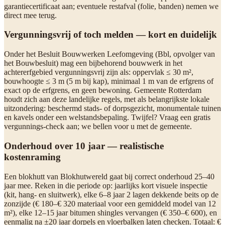
garantiecertificaat aan; eventuele restafval (folie, banden) nemen we
direct mee terug.
Vergunningsvrij of toch melden — kort en duidelijk
Onder het Besluit Bouwwerken Leefomgeving (Bbl, opvolger van
het Bouwbesluit) mag een bijbehorend bouwwerk in het
achtererfgebied vergunningsvrij zijn als: oppervlak ≤ 30 m²,
bouwhoogte ≤ 3 m (5 m bij kap), minimaal 1 m van de erfgrens of
exact op de erfgrens, en geen bewoning. Gemeente Rotterdam
houdt zich aan deze landelijke regels, met als belangrijkste lokale
uitzondering: beschermd stads- of dorpsgezicht, monumentale tuinen
en kavels onder een welstandsbepaling. Twijfel? Vraag een gratis
vergunnings-check aan; we bellen voor u met de gemeente.
Onderhoud over 10 jaar — realistische
kostenraming
Een blokhutt van Blokhutwereld gaat bij correct onderhoud 25–40
jaar mee. Reken in die periode op: jaarlijks kort visuele inspectie
(kit, hang- en sluitwerk), elke 6–8 jaar 2 lagen dekkende beits op de
zonzijde (€ 180–€ 320 materiaal voor een gemiddeld model van 12
m²), elke 12–15 jaar bitumen shingles vervangen (€ 350–€ 600), en
eenmalig na ±20 jaar dorpels en vloerbalken laten checken. Totaal: €