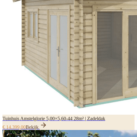
Tuinhuis Amstelglorie 5,00×5,60-44 28m² | Zadeldak
€ 14.399,00
Bekijk