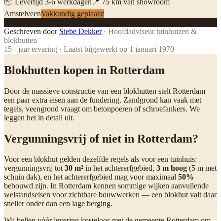
📦 Levertijd
3
-
6
werkdagen
📍
75
km van showroom
Amstelveen
Vakkundig geplaatst
SD
Geschreven door
Siebe Dekker
·
Hoofdadviseur tuinhuizen &
blokhutten
15
+ jaar ervaring · Laatst bijgewerkt op
1 januari 1970
Blokhutten kopen in Rotterdam
Door de massieve constructie van een blokhutten stelt Rotterdam
een paar extra eisen aan de fundering. Zandgrond kan vaak met
tegels, veengrond vraagt om betonpoeren of schroefankers. We
leggen het in detail uit.
Vergunningsvrij of niet in Rotterdam?
Voor een blokhut gelden dezelfde regels als voor een tuinhuis:
vergunningsvrij tot
30 m²
in het achtererfgebied,
3 m hoog
(5 m met
schuin dak), en het achtererfgebied mag voor maximaal
50%
bebouwd zijn. In Rotterdam kennen sommige wijken aanvullende
welstandseisen voor zichtbare bouwwerken — een blokhut valt daar
sneller onder dan een lage berging.
Wij bellen vóór levering kosteloos met de gemeente Rotterdam om