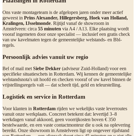
Plaatsingen in Rotterdam
Ons vaste montageteam is de afgelopen jaren onder meer actief
geweest in
Prins Alexander, Hillegersberg, Hoek van Holland,
Kralingen, IJsselmonde
. Rijtijd vanaf de showroom in
Amstelveen: circa
55 minuten
via A4 / A13. Elke plaatsing wordt
vooraf ingemeten door onze specialist — inclusief een gratis check
van uw kavelmaten tegen de gemeentelijke welstands- en Bbl-
regels.
Persoonlijk advies vanuit uw regio
Bel of mail met
Siebe Dekker
(adviseur Zuid-Holland) voor een
specifieke situatieschets in Rotterdam. Wij kennen de gemeentelijke
welstandsnota's uit hoofd en checken vooraf of uw kavel binnen de
vrijstellingsregels valt — dat scheelt tijd, geld en teleurstelling.
Logistiek en service in Rotterdam
Voor klanten in
Rotterdam
rijden we wekelijks vaste leverroutes
vanuit onze werkplaats. Concreet betekent dat: levertijd 3–8
werkdagen vanaf akkoord, geen voorrijkosten boven € 350
bestelwaarde, en een vaste contactmonteur die u ook na oplevering
bereikt. Onze showroom in Amstelveen ligt op ongeveer rijafstand
van Rotterdam — een afspraak duurt circa 45 minuten en u ziet alle