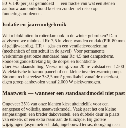
80–€ 140 per jaar gemiddeld — een fractie van wat een stenen
aanbouw aan onderhoud kost en zonder het risico op
funderingsproblemen.
Isolatie en jaarrondgebruik
Wilt u blokhutten in rotterdam ook in de winter gebruiken? Dan
adviseren we minimaal Rc 3,5 in vloer, wanden en dak (PIR 80 mm
of gelijkwaardig), HR++ glas en een ventilatievoorziening
(mechanisch of een schuif in de gevel). Voor permanente
werkruimte gaat onze standaard naar Rc 4,5 met dampscherm,
koudebrugonderbreking bij de dorpel en luchtdichte
vloer-/wandaansluiting. Verwarming: voor 20 m² volstaat een 1.500
W elektrische infraroodpaneel of een kleine inverter-warmtepomp.
Stroom: rechtstreekse 3×2,5 mm² grondkabel vanaf de meterkast,
eigen groep aanbevolen vanaf 2.000 W piekvermogen.
Maatwerk — wanneer een standaardmodel niet past
Ongeveer 35% van onze klanten kiest uiteindelijk voor een
aangepast of volledig maatwerkmodel. Vaak gaat het om kleine
aanpassingen: een breder dakoverstek, een dubbele deur in plaats
van enkele, of een extra raam aan de tuinzijde. Bij grotere
wijzigingen (asymmetrisch dak, ingebouwd terras, doorgang naar