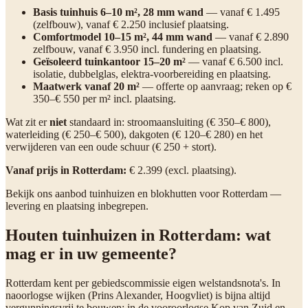
Basis tuinhuis 6–10 m², 28 mm wand
— vanaf € 1.495
(zelfbouw), vanaf € 2.250 inclusief plaatsing.
Comfortmodel 10–15 m², 44 mm wand
— vanaf € 2.890
zelfbouw, vanaf € 3.950 incl. fundering en plaatsing.
Geïsoleerd tuinkantoor 15–20 m²
— vanaf € 6.500 incl.
isolatie, dubbelglas, elektra-voorbereiding en plaatsing.
Maatwerk vanaf 20 m²
— offerte op aanvraag; reken op €
350–€ 550 per m² incl. plaatsing.
Wat zit er
niet
standaard in: stroomaansluiting (€ 350–€ 800),
waterleiding (€ 250–€ 500), dakgoten (€ 120–€ 280) en het
verwijderen van een oude schuur (€ 250 + stort).
Vanaf prijs in Rotterdam:
€ 2.399 (excl. plaatsing).
Bekijk ons aanbod tuinhuizen en blokhutten voor Rotterdam —
levering en plaatsing inbegrepen.
Houten tuinhuizen in Rotterdam: wat
mag er in uw gemeente?
Rotterdam kent per gebiedscommissie eigen welstandsnota's. In
naoorlogse wijken (Prins Alexander, Hoogvliet) is bijna altijd
vergunningsvrij te bouwen; in de vooroorlogse Kop van Zuid en