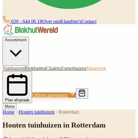
020 - 644 06 18
Over ons
Klantfoto's
Contact
Assortiment
Tuinhuizen
Blokhutten
Chalets
Zomerhuizen
Maatwerk
Offerte aanvragen
Plan afspraak
Menu
Home
·
Houten tuinhuizen
·
Rotterdam
Houten tuinhuizen in Rotterdam