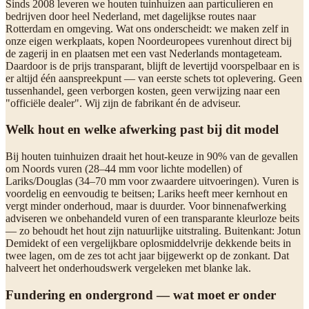
Sinds 2008 leveren we houten tuinhuizen aan particulieren en
bedrijven door heel Nederland, met dagelijkse routes naar
Rotterdam en omgeving. Wat ons onderscheidt: we maken zelf in
onze eigen werkplaats, kopen Noordeuropees vurenhout direct bij
de zagerij in en plaatsen met een vast Nederlands montageteam.
Daardoor is de prijs transparant, blijft de levertijd voorspelbaar en is
er altijd één aanspreekpunt — van eerste schets tot oplevering. Geen
tussenhandel, geen verborgen kosten, geen verwijzing naar een
"officiële dealer". Wij zijn de fabrikant én de adviseur.
Welk hout en welke afwerking past bij dit model
Bij houten tuinhuizen draait het hout-keuze in 90% van de gevallen
om Noords vuren (28–44 mm voor lichte modellen) of
Lariks/Douglas (34–70 mm voor zwaardere uitvoeringen). Vuren is
voordelig en eenvoudig te beitsen; Lariks heeft meer kernhout en
vergt minder onderhoud, maar is duurder. Voor binnenafwerking
adviseren we onbehandeld vuren of een transparante kleurloze beits
— zo behoudt het hout zijn natuurlijke uitstraling. Buitenkant: Jotun
Demidekt of een vergelijkbare oplosmiddelvrije dekkende beits in
twee lagen, om de zes tot acht jaar bijgewerkt op de zonkant. Dat
halveert het onderhoudswerk vergeleken met blanke lak.
Fundering en ondergrond — wat moet er onder