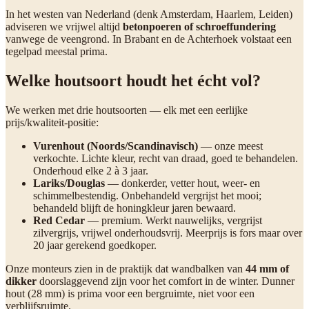
In het westen van Nederland (denk Amsterdam, Haarlem, Leiden)
adviseren we vrijwel altijd
betonpoeren of schroeffundering
vanwege de veengrond. In Brabant en de Achterhoek volstaat een
tegelpad meestal prima.
Welke houtsoort houdt het écht vol?
We werken met drie houtsoorten — elk met een eerlijke
prijs/kwaliteit-positie:
Vurenhout (Noords/Scandinavisch)
— onze meest
verkochte. Lichte kleur, recht van draad, goed te behandelen.
Onderhoud elke 2 à 3 jaar.
Lariks/Douglas
— donkerder, vetter hout, weer- en
schimmelbestendig. Onbehandeld vergrijst het mooi;
behandeld blijft de honingkleur jaren bewaard.
Red Cedar
— premium. Werkt nauwelijks, vergrijst
zilvergrijs, vrijwel onderhoudsvrij. Meerprijs is fors maar over
20 jaar gerekend goedkoper.
Onze monteurs zien in de praktijk dat wandbalken van
44 mm of
dikker
doorslaggevend zijn voor het comfort in de winter. Dunner
hout (28 mm) is prima voor een bergruimte, niet voor een
verblijfsruimte.