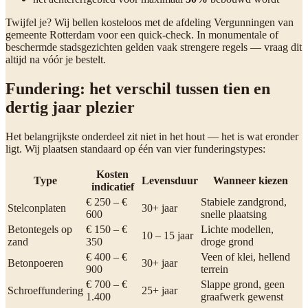
Twijfel je? Wij bellen kosteloos met de afdeling Vergunningen van
gemeente Rotterdam voor een quick-check. In monumentale of
beschermde stadsgezichten gelden vaak strengere regels — vraag dit
altijd na vóór je bestelt.
Fundering: het verschil tussen tien en
dertig jaar plezier
Het belangrijkste onderdeel zit niet in het hout — het is wat eronder
ligt. Wij plaatsen standaard op één van vier funderingstypes:
Kosten
Type
Levensduur
Wanneer kiezen
indicatief
€ 250 – €
Stabiele zandgrond,
Stelconplaten
30+ jaar
600
snelle plaatsing
Betontegels op
€ 150 – €
Lichte modellen,
10 – 15 jaar
zand
350
droge grond
€ 400 – €
Veen of klei, hellend
Betonpoeren
30+ jaar
900
terrein
€ 700 – €
Slappe grond, geen
Schroeffundering
25+ jaar
1.400
graafwerk gewenst