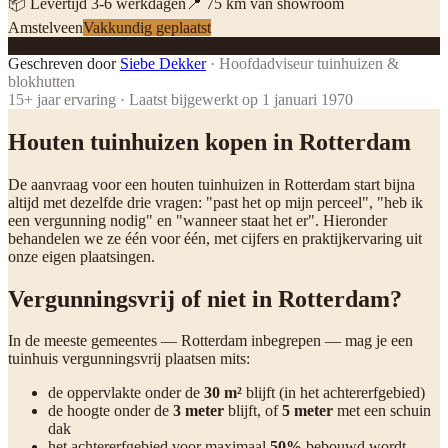
📦 Levertijd
3
-
6
werkdagen
📍
75
km van showroom
Amstelveen
Vakkundig geplaatst
SD
Geschreven door
Siebe Dekker
·
Hoofdadviseur tuinhuizen &
blokhutten
15
+ jaar ervaring · Laatst bijgewerkt op
1 januari 1970
Houten tuinhuizen kopen in Rotterdam
De aanvraag voor een houten tuinhuizen in Rotterdam start bijna
altijd met dezelfde drie vragen: "past het op mijn perceel", "heb ik
een vergunning nodig" en "wanneer staat het er". Hieronder
behandelen we ze één voor één, met cijfers en praktijkervaring uit
onze eigen plaatsingen.
Vergunningsvrij of niet in Rotterdam?
In de meeste gemeentes — Rotterdam inbegrepen — mag je een
tuinhuis vergunningsvrij plaatsen mits:
de oppervlakte onder de
30 m²
blijft (in het achtererfgebied)
de hoogte onder de
3 meter
blijft, of
5 meter
met een schuin
dak
het achtererfgebied voor maximaal
50%
bebouwd wordt