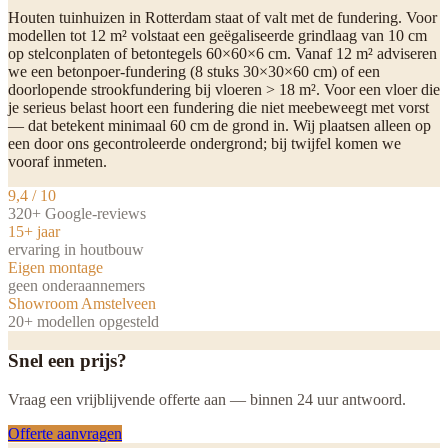
Houten tuinhuizen in Rotterdam staat of valt met de fundering. Voor
modellen tot 12 m² volstaat een geëgaliseerde grindlaag van 10 cm
op stelconplaten of betontegels 60×60×6 cm. Vanaf 12 m² adviseren
we een betonpoer-fundering (8 stuks 30×30×60 cm) of een
doorlopende strookfundering bij vloeren > 18 m². Voor een vloer die
je serieus belast hoort een fundering die niet meebeweegt met vorst
— dat betekent minimaal 60 cm de grond in. Wij plaatsen alleen op
een door ons gecontroleerde ondergrond; bij twijfel komen we
vooraf inmeten.
9,4 / 10
320+ Google-reviews
15+ jaar
ervaring in houtbouw
Eigen montage
geen onderaannemers
Showroom Amstelveen
20+ modellen opgesteld
Snel een prijs?
Vraag een vrijblijvende offerte aan — binnen 24 uur antwoord.
Offerte aanvragen