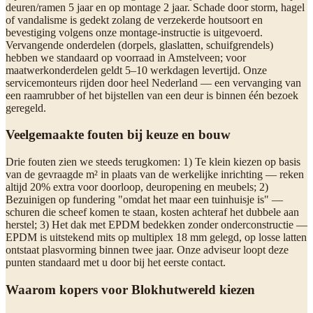
deuren/ramen 5 jaar en op montage 2 jaar. Schade door storm, hagel
of vandalisme is gedekt zolang de verzekerde houtsoort en
bevestiging volgens onze montage-instructie is uitgevoerd.
Vervangende onderdelen (dorpels, glaslatten, schuifgrendels)
hebben we standaard op voorraad in Amstelveen; voor
maatwerkonderdelen geldt 5–10 werkdagen levertijd. Onze
servicemonteurs rijden door heel Nederland — een vervanging van
een raamrubber of het bijstellen van een deur is binnen één bezoek
geregeld.
Veelgemaakte fouten bij keuze en bouw
Drie fouten zien we steeds terugkomen: 1) Te klein kiezen op basis
van de gevraagde m² in plaats van de werkelijke inrichting — reken
altijd 20% extra voor doorloop, deuropening en meubels; 2)
Bezuinigen op fundering "omdat het maar een tuinhuisje is" —
schuren die scheef komen te staan, kosten achteraf het dubbele aan
herstel; 3) Het dak met EPDM bedekken zonder onderconstructie —
EPDM is uitstekend mits op multiplex 18 mm gelegd, op losse latten
ontstaat plasvorming binnen twee jaar. Onze adviseur loopt deze
punten standaard met u door bij het eerste contact.
Waarom kopers voor Blokhutwereld kiezen