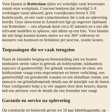
Voor klanten in
Rotterdam
rijden we wekelijks vaste leverroutes
vanuit onze werkplaats. Concreet betekent dat: levertijd 3–8
werkdagen vanaf akkoord, geen voorrijkosten boven € 350
bestelwaarde, en een vaste contactmonteur die u ook na oplevering
bereikt. Onze showroom in Amstelveen ligt op ongeveer rijafstand
van Rotterdam — een afspraak duurt circa 45 minuten en u ziet alle
relevante modellen in opbouw, niet alleen op een foto. Voor klanten
die niet langs kunnen komen sturen we een 360°-videotour en
monsters van houtsoort en beitskleur per post toe, zonder kosten.
Toepassingen die we vaak terugzien
Naast de klassieke berging-en-fietsenstalling zien we houten
tuinhuizen steeds vaker in gebruik als hobbyruimte, tuinkantoor,
mancave of gastenverblijf. Per gebruik veranderen de eisen: een
hobbyruimte vraagt extra stopcontacten en betere verlichting, een
gastenverblijf om geïsoleerde wanden en een afsluitbare ruimte, een
mancave om geluidsdempende details aan de tuinzijde van de buren.
Onze configurator helpt u in vier stappen door deze keuzes; daarna
belt een adviseur voor de details die een formulier niet vangt.
Garantie en service na oplevering
Op constructie en houtwerk geven we 10 jaar fabrieksgarantie, op