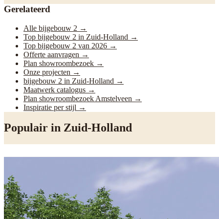
Gerelateerd
Alle bijgebouw 2
→
Top bijgebouw 2 in Zuid-Holland
→
Top bijgebouw 2 van 2026
→
Offerte aanvragen
→
Plan showroombezoek
→
Onze projecten
→
bijgebouw 2 in Zuid-Holland
→
Maatwerk catalogus
→
Plan showroombezoek Amstelveen
→
Inspiratie per stijl
→
Populair in
Zuid-Holland