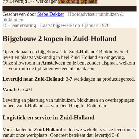
📦 Levertijd
3
-
7
werkdagen
Vakkundig geplaatst
SD
Geschreven door
Siebe Dekker
·
Hoofdadviseur tuinhuizen &
blokhutten
15
+ jaar ervaring · Laatst bijgewerkt op
1 januari 1970
Bijgebouw 2 kopen in Zuid-Holland
Op zoek naar een bijgebouw 2 in Zuid-Holland? Blokhutwereld
levert en plaatst vakkundig in heel Zuid-Holland en omgeving.
Onze showroom in
Amstelveen
en je bent zonder afspraak welkom
— voor ruim de tijd raden we een afspraak aan.
Levertijd naar Zuid-Holland:
3-7 werkdagen na productiegereed.
Vanaf:
€ 5.431
Levering en plaatsing van tuinhuizen, blokhutten en overkappingen
in heel Zuid-Holland — van Den Haag tot Rotterdam.
Logistiek en service in Zuid-Holland
Voor klanten in
Zuid-Holland
rijden we wekelijks vaste leverroutes
vanuit onze werkplaats. Concreet betekent dat: levertijd 3–8