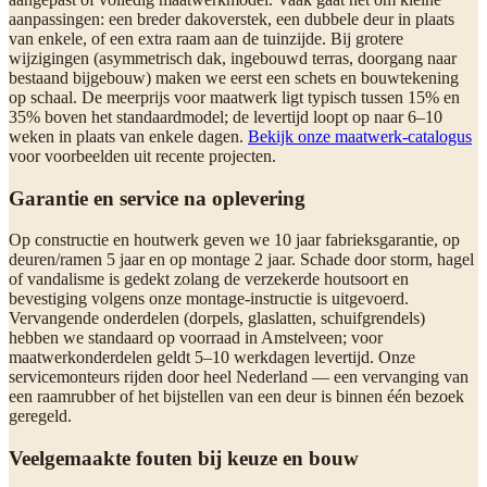
aanpassingen: een breder dakoverstek, een dubbele deur in plaats
van enkele, of een extra raam aan de tuinzijde. Bij grotere
wijzigingen (asymmetrisch dak, ingebouwd terras, doorgang naar
bestaand bijgebouw) maken we eerst een schets en bouwtekening
op schaal. De meerprijs voor maatwerk ligt typisch tussen 15% en
35% boven het standaardmodel; de levertijd loopt op naar 6–10
weken in plaats van enkele dagen.
Bekijk onze maatwerk-catalogus
voor voorbeelden uit recente projecten.
Garantie en service na oplevering
Op constructie en houtwerk geven we 10 jaar fabrieksgarantie, op
deuren/ramen 5 jaar en op montage 2 jaar. Schade door storm, hagel
of vandalisme is gedekt zolang de verzekerde houtsoort en
bevestiging volgens onze montage-instructie is uitgevoerd.
Vervangende onderdelen (dorpels, glaslatten, schuifgrendels)
hebben we standaard op voorraad in Amstelveen; voor
maatwerkonderdelen geldt 5–10 werkdagen levertijd. Onze
servicemonteurs rijden door heel Nederland — een vervanging van
een raamrubber of het bijstellen van een deur is binnen één bezoek
geregeld.
Veelgemaakte fouten bij keuze en bouw