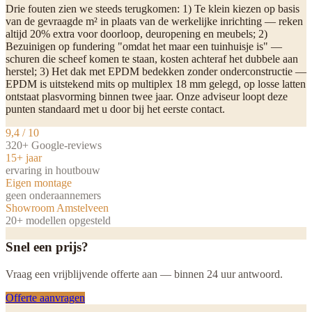
Drie fouten zien we steeds terugkomen: 1) Te klein kiezen op basis
van de gevraagde m² in plaats van de werkelijke inrichting — reken
altijd 20% extra voor doorloop, deuropening en meubels; 2)
Bezuinigen op fundering "omdat het maar een tuinhuisje is" —
schuren die scheef komen te staan, kosten achteraf het dubbele aan
herstel; 3) Het dak met EPDM bedekken zonder onderconstructie —
EPDM is uitstekend mits op multiplex 18 mm gelegd, op losse latten
ontstaat plasvorming binnen twee jaar. Onze adviseur loopt deze
punten standaard met u door bij het eerste contact.
9,4 / 10
320+ Google-reviews
15+ jaar
ervaring in houtbouw
Eigen montage
geen onderaannemers
Showroom Amstelveen
20+ modellen opgesteld
Snel een prijs?
Vraag een vrijblijvende offerte aan — binnen 24 uur antwoord.
Offerte aanvragen