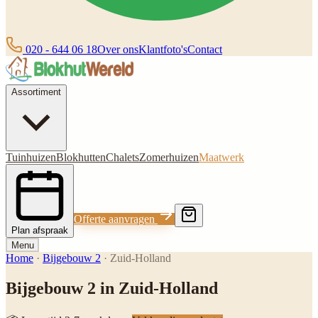
020 - 644 06 18
Over ons
Klantfoto's
Contact
Assortiment
Tuinhuizen
Blokhutten
Chalets
Zomerhuizen
Maatwerk
Offerte aanvragen
Plan afspraak
Menu
Home
·
Bijgebouw 2
·
Zuid-Holland
Bijgebouw 2 in Zuid-Holland