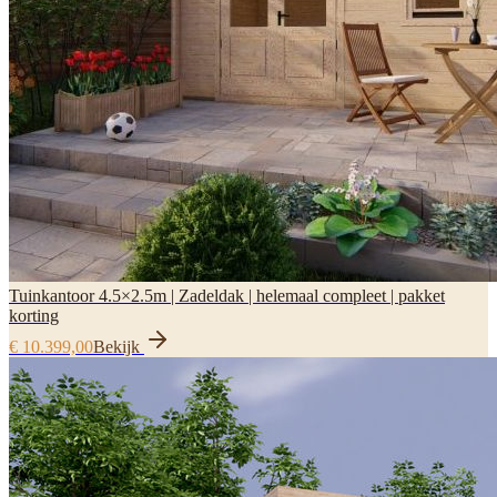
Tuinkantoor 4.5×2.5m | Zadeldak | helemaal compleet | pakket
korting
€ 10.399,00
Bekijk