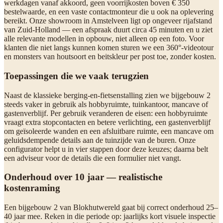
werkdagen vanaf akkoord, geen voorrijkosten boven € 350
bestelwaarde, en een vaste contactmonteur die u ook na oplevering
bereikt. Onze showroom in Amstelveen ligt op ongeveer rijafstand
van Zuid-Holland — een afspraak duurt circa 45 minuten en u ziet
alle relevante modellen in opbouw, niet alleen op een foto. Voor
klanten die niet langs kunnen komen sturen we een 360°-videotour
en monsters van houtsoort en beitskleur per post toe, zonder kosten.
Toepassingen die we vaak terugzien
Naast de klassieke berging-en-fietsenstalling zien we bijgebouw 2
steeds vaker in gebruik als hobbyruimte, tuinkantoor, mancave of
gastenverblijf. Per gebruik veranderen de eisen: een hobbyruimte
vraagt extra stopcontacten en betere verlichting, een gastenverblijf
om geïsoleerde wanden en een afsluitbare ruimte, een mancave om
geluidsdempende details aan de tuinzijde van de buren. Onze
configurator helpt u in vier stappen door deze keuzes; daarna belt
een adviseur voor de details die een formulier niet vangt.
Onderhoud over 10 jaar — realistische
kostenraming
Een bijgebouw 2 van Blokhutwereld gaat bij correct onderhoud 25–
40 jaar mee. Reken in die periode op: jaarlijks kort visuele inspectie