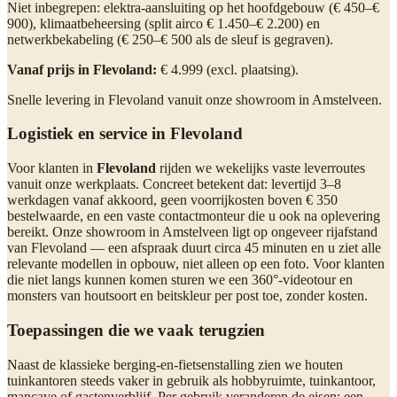
Niet inbegrepen: elektra-aansluiting op het hoofdgebouw (€ 450–€
900), klimaatbeheersing (split airco € 1.450–€ 2.200) en
netwerkbekabeling (€ 250–€ 500 als de sleuf is gegraven).
Vanaf prijs in Flevoland:
€ 4.999 (excl. plaatsing).
Snelle levering in Flevoland vanuit onze showroom in Amstelveen.
Logistiek en service in Flevoland
Voor klanten in
Flevoland
rijden we wekelijks vaste leverroutes
vanuit onze werkplaats. Concreet betekent dat: levertijd 3–8
werkdagen vanaf akkoord, geen voorrijkosten boven € 350
bestelwaarde, en een vaste contactmonteur die u ook na oplevering
bereikt. Onze showroom in Amstelveen ligt op ongeveer rijafstand
van Flevoland — een afspraak duurt circa 45 minuten en u ziet alle
relevante modellen in opbouw, niet alleen op een foto. Voor klanten
die niet langs kunnen komen sturen we een 360°-videotour en
monsters van houtsoort en beitskleur per post toe, zonder kosten.
Toepassingen die we vaak terugzien
Naast de klassieke berging-en-fietsenstalling zien we houten
tuinkantoren steeds vaker in gebruik als hobbyruimte, tuinkantoor,
mancave of gastenverblijf. Per gebruik veranderen de eisen: een