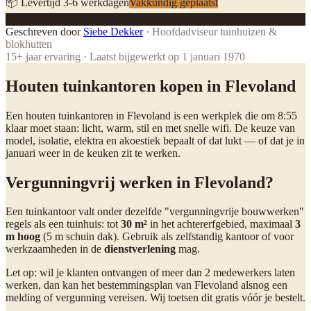
📦 Levertijd
3
-
6
werkdagen
Vakkundig geplaatst
SD
Geschreven door
Siebe Dekker
·
Hoofdadviseur tuinhuizen &
blokhutten
15
+ jaar ervaring · Laatst bijgewerkt op
1 januari 1970
Houten tuinkantoren kopen in Flevoland
Een houten tuinkantoren in Flevoland is een werkplek die om 8:55
klaar moet staan: licht, warm, stil en met snelle wifi. De keuze van
model, isolatie, elektra en akoestiek bepaalt of dat lukt — of dat je in
januari weer in de keuken zit te werken.
Vergunningvrij werken in Flevoland?
Een tuinkantoor valt onder dezelfde "vergunningvrije bouwwerken"
regels als een tuinhuis: tot
30 m²
in het achtererfgebied, maximaal
3
m hoog
(5 m schuin dak). Gebruik als zelfstandig kantoor of voor
werkzaamheden in de
dienstverlening
mag.
Let op: wil je klanten ontvangen of meer dan 2 medewerkers laten
werken, dan kan het bestemmingsplan van Flevoland alsnog een
melding of vergunning vereisen. Wij toetsen dit gratis vóór je bestelt.