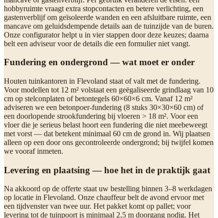
hobbyruimte vraagt extra stopcontacten en betere verlichting, een
gastenverblijf om geïsoleerde wanden en een afsluitbare ruimte, een
mancave om geluidsdempende details aan de tuinzijde van de buren.
Onze configurator helpt u in vier stappen door deze keuzes; daarna
belt een adviseur voor de details die een formulier niet vangt.
Fundering en ondergrond — wat moet er onder
Houten tuinkantoren in Flevoland staat of valt met de fundering.
Voor modellen tot 12 m² volstaat een geëgaliseerde grindlaag van 10
cm op stelconplaten of betontegels 60×60×6 cm. Vanaf 12 m²
adviseren we een betonpoer-fundering (8 stuks 30×30×60 cm) of
een doorlopende strookfundering bij vloeren > 18 m². Voor een
vloer die je serieus belast hoort een fundering die niet meebeweegt
met vorst — dat betekent minimaal 60 cm de grond in. Wij plaatsen
alleen op een door ons gecontroleerde ondergrond; bij twijfel komen
we vooraf inmeten.
Levering en plaatsing — hoe het in de praktijk gaat
Na akkoord op de offerte staat uw bestelling binnen 3–8 werkdagen
op locatie in Flevoland. Onze chauffeur belt de avond ervoor met
een tijdvenster van twee uur. Het pakket komt op pallet; voor
levering tot de tuinpoort is minimaal 2,5 m doorgang nodig. Het