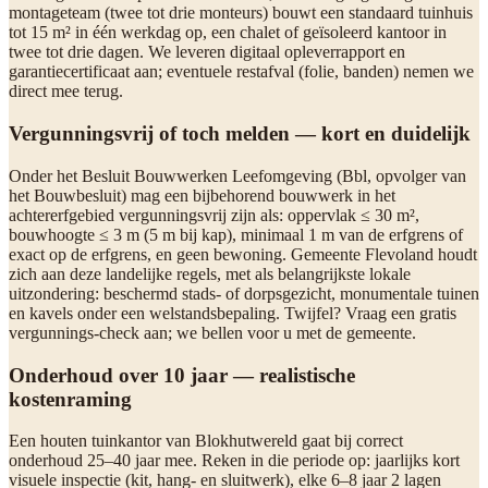
montageteam (twee tot drie monteurs) bouwt een standaard tuinhuis
tot 15 m² in één werkdag op, een chalet of geïsoleerd kantoor in
twee tot drie dagen. We leveren digitaal opleverrapport en
garantiecertificaat aan; eventuele restafval (folie, banden) nemen we
direct mee terug.
Vergunningsvrij of toch melden — kort en duidelijk
Onder het Besluit Bouwwerken Leefomgeving (Bbl, opvolger van
het Bouwbesluit) mag een bijbehorend bouwwerk in het
achtererfgebied vergunningsvrij zijn als: oppervlak ≤ 30 m²,
bouwhoogte ≤ 3 m (5 m bij kap), minimaal 1 m van de erfgrens of
exact op de erfgrens, en geen bewoning. Gemeente Flevoland houdt
zich aan deze landelijke regels, met als belangrijkste lokale
uitzondering: beschermd stads- of dorpsgezicht, monumentale tuinen
en kavels onder een welstandsbepaling. Twijfel? Vraag een gratis
vergunnings-check aan; we bellen voor u met de gemeente.
Onderhoud over 10 jaar — realistische
kostenraming
Een houten tuinkantor van Blokhutwereld gaat bij correct
onderhoud 25–40 jaar mee. Reken in die periode op: jaarlijks kort
visuele inspectie (kit, hang- en sluitwerk), elke 6–8 jaar 2 lagen