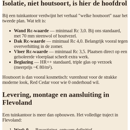
Isolatie, niet houtsoort, is hier de hoofdrol
Bij een tuinkantoor verdwijnt het verhaal "welke houtsoort" naar het
tweede plan. Wat telt is:
Wand Rc-waarde
— minimaal Rc 3,0. Bij ons standaard,
met 70 mm steenwol of houtvezel.
Dak Rc-waarde
— minimaal Rc 4,0. Belangrijk vooral tegen
oververhitting in de zomer.
Vloer Rc-waarde
— minimaal Rc 3,5. Plaatsen direct op een
geïsoleerde vloerplaat scheelt extra werk.
Beglazing
— HR++ standaard, triple glas op verzoek
(meerprijs ~€ 80/m²).
Houtsoort is dan vooral kosmetisch: vurenhout voor de strakke
moderne look, Red Cedar voor wie 0 onderhoud wil.
Levering, montage en aansluiting in
Flevoland
Een tuinkantoor is meer dan opbouwen. Het volledige traject in
Flevoland:
Week 0
— Bevestiging, ontwerp definitief.