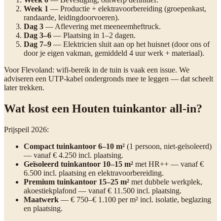
Week 1
— Productie + elektravoorbereiding (groepenkast,
randaarde, leidingdoorvoeren).
Dag 3
— Aflevering met meeneemheftruck.
Dag 3–6
— Plaatsing in 1–2 dagen.
Dag 7–9
— Elektricien sluit aan op het huisnet (door ons of
door je eigen vakman, gemiddeld 4 uur werk + materiaal).
Voor Flevoland: wifi-bereik in de tuin is vaak een issue. We
adviseren een UTP-kabel ondergronds mee te leggen — dat scheelt
later trekken.
Wat kost een Houten tuinkantor all-in?
Prijspeil 2026:
Compact tuinkantoor 6–10 m²
(1 persoon, niet-geïsoleerd)
— vanaf € 4.250 incl. plaatsing.
Geïsoleerd tuinkantoor 10–15 m²
met HR++ — vanaf €
6.500 incl. plaatsing en elektravoorbereiding.
Premium tuinkantoor 15–25 m²
met dubbele werkplek,
akoestiekplafond — vanaf € 11.500 incl. plaatsing.
Maatwerk
— € 750–€ 1.100 per m² incl. isolatie, beglazing
en plaatsing.