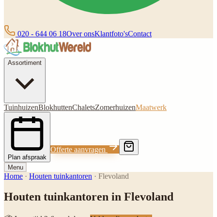
020 - 644 06 18
Over ons
Klantfoto's
Contact
Assortiment
Tuinhuizen
Blokhutten
Chalets
Zomerhuizen
Maatwerk
Offerte aanvragen
Plan afspraak
Menu
Home
·
Houten tuinkantoren
·
Flevoland
Houten tuinkantoren in Flevoland