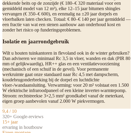
dekkende beits op de zonzijde (€ 180–€ 320 materiaal voor een
gemiddeld model van 12 m²), elke 12–15 jaar bitumen shingles
vervangen (€ 350–€ 600), en eenmalig na ±20 jaar dorpels en
vloerbalken laten checken. Totaal: € 80–€ 140 per jaar gemiddeld —
een fractie van wat een stenen aanbouw aan onderhoud kost en
zonder het risico op funderingsproblemen.
Isolatie en jaarrondgebruik
Wilt u houten tuinkantoren in flevoland ook in de winter gebruiken?
Dan adviseren we minimaal Rc 3,5 in vloer, wanden en dak (PIR 80
mm of gelijkwaardig), HR++ glas en een ventilatievoorziening
(mechanisch of een schuif in de gevel). Voor permanente
werkruimte gaat onze standaard naar Rc 4,5 met dampscherm,
koudebrugonderbreking bij de dorpel en luchtdichte
vloer-/wandaansluiting. Verwarming: voor 20 m² volstaat een 1.500
W elektrische infraroodpaneel of een kleine inverter-warmtepomp.
Stroom: rechtstreekse 3×2,5 mm² grondkabel vanaf de meterkast,
eigen groep aanbevolen vanaf 2.000 W piekvermogen.
9,4 / 10
320+ Google-reviews
15+ jaar
ervaring in houtbouw
Eigen montage