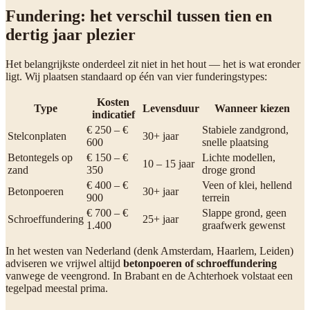
Fundering: het verschil tussen tien en
dertig jaar plezier
Het belangrijkste onderdeel zit niet in het hout — het is wat eronder
ligt. Wij plaatsen standaard op één van vier funderingstypes:
Kosten
Type
Levensduur
Wanneer kiezen
indicatief
€ 250 – €
Stabiele zandgrond,
Stelconplaten
30+ jaar
600
snelle plaatsing
Betontegels op
€ 150 – €
Lichte modellen,
10 – 15 jaar
zand
350
droge grond
€ 400 – €
Veen of klei, hellend
Betonpoeren
30+ jaar
900
terrein
€ 700 – €
Slappe grond, geen
Schroeffundering
25+ jaar
1.400
graafwerk gewenst
In het westen van Nederland (denk Amsterdam, Haarlem, Leiden)
adviseren we vrijwel altijd
betonpoeren of schroeffundering
vanwege de veengrond. In Brabant en de Achterhoek volstaat een
tegelpad meestal prima.