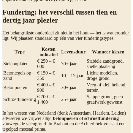
Fundering: het verschil tussen tien en
dertig jaar plezier
Het belangrijkste onderdeel zit niet in het hout — het is wat eronder
ligt. Wij plaatsen standaard op één van vier funderingstypes:
Kosten
Type
Levensduur
Wanneer kiezen
indicatief
€ 250 – €
Stabiele zandgrond,
Stelconplaten
30+ jaar
600
snelle plaatsing
Betontegels op
€ 150 – €
Lichte modellen,
10 – 15 jaar
zand
350
droge grond
€ 400 – €
Veen of klei, hellend
Betonpoeren
30+ jaar
900
terrein
€ 700 – €
Slappe grond, geen
Schroeffundering
25+ jaar
1.400
graafwerk gewenst
In het westen van Nederland (denk Amsterdam, Haarlem, Leiden)
adviseren we vrijwel altijd
betonpoeren of schroeffundering
vanwege de veengrond. In Brabant en de Achterhoek volstaat een
tegelpad meestal prima.