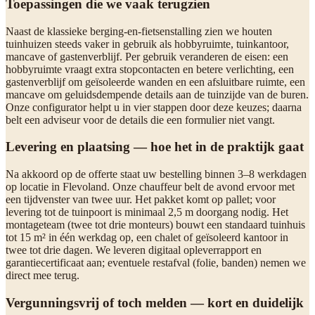
Toepassingen die we vaak terugzien
Naast de klassieke berging-en-fietsenstalling zien we houten
tuinhuizen steeds vaker in gebruik als hobbyruimte, tuinkantoor,
mancave of gastenverblijf. Per gebruik veranderen de eisen: een
hobbyruimte vraagt extra stopcontacten en betere verlichting, een
gastenverblijf om geïsoleerde wanden en een afsluitbare ruimte, een
mancave om geluidsdempende details aan de tuinzijde van de buren.
Onze configurator helpt u in vier stappen door deze keuzes; daarna
belt een adviseur voor de details die een formulier niet vangt.
Levering en plaatsing — hoe het in de praktijk gaat
Na akkoord op de offerte staat uw bestelling binnen 3–8 werkdagen
op locatie in Flevoland. Onze chauffeur belt de avond ervoor met
een tijdvenster van twee uur. Het pakket komt op pallet; voor
levering tot de tuinpoort is minimaal 2,5 m doorgang nodig. Het
montageteam (twee tot drie monteurs) bouwt een standaard tuinhuis
tot 15 m² in één werkdag op, een chalet of geïsoleerd kantoor in
twee tot drie dagen. We leveren digitaal opleverrapport en
garantiecertificaat aan; eventuele restafval (folie, banden) nemen we
direct mee terug.
Vergunningsvrij of toch melden — kort en duidelijk