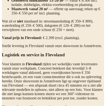
Geïsoleerd tuinkantoor 15–20 m²
— vanaf € 6.500 incl.
isolatie, dubbelglas, elektra-voorbereiding en plaatsing.
Maatwerk vanaf 20 m²
— offerte op aanvraag; reken op €
350–€ 550 per m² incl. plaatsing.
Wat zit er
niet
standaard in: stroomaansluiting (€ 350–€ 800),
waterleiding (€ 250–€ 500), dakgoten (€ 120–€ 280) en het
verwijderen van een oude schuur (€ 250 + stort).
Vanaf prijs in Flevoland:
€ 2.399 (excl. plaatsing).
Snelle levering in Flevoland vanuit onze showroom in Amstelveen.
Logistiek en service in Flevoland
Voor klanten in
Flevoland
rijden we wekelijks vaste leverroutes
vanuit onze werkplaats. Concreet betekent dat: levertijd 3–8
werkdagen vanaf akkoord, geen voorrijkosten boven € 350
bestelwaarde, en een vaste contactmonteur die u ook na oplevering
bereikt. Onze showroom in Amstelveen ligt op ongeveer rijafstand
van Flevoland — een afspraak duurt circa 45 minuten en u ziet alle
relevante modellen in opbouw, niet alleen op een foto. Voor klanten
die niet langs kunnen komen sturen we een 360°-videotour en
monsters van houtsoort en beitskleur per post toe, zonder kosten.