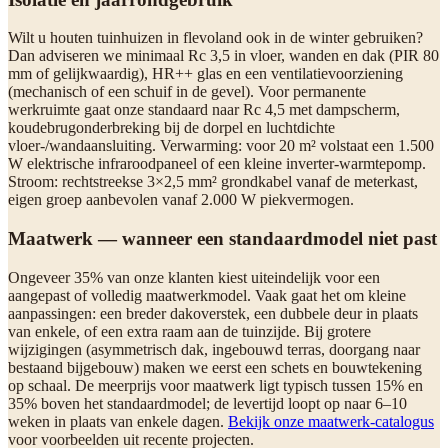
Wilt u houten tuinhuizen in flevoland ook in de winter gebruiken?
Dan adviseren we minimaal Rc 3,5 in vloer, wanden en dak (PIR 80
mm of gelijkwaardig), HR++ glas en een ventilatievoorziening
(mechanisch of een schuif in de gevel). Voor permanente
werkruimte gaat onze standaard naar Rc 4,5 met dampscherm,
koudebrugonderbreking bij de dorpel en luchtdichte
vloer-/wandaansluiting. Verwarming: voor 20 m² volstaat een 1.500
W elektrische infraroodpaneel of een kleine inverter-warmtepomp.
Stroom: rechtstreekse 3×2,5 mm² grondkabel vanaf de meterkast,
eigen groep aanbevolen vanaf 2.000 W piekvermogen.
Maatwerk — wanneer een standaardmodel niet past
Ongeveer 35% van onze klanten kiest uiteindelijk voor een
aangepast of volledig maatwerkmodel. Vaak gaat het om kleine
aanpassingen: een breder dakoverstek, een dubbele deur in plaats
van enkele, of een extra raam aan de tuinzijde. Bij grotere
wijzigingen (asymmetrisch dak, ingebouwd terras, doorgang naar
bestaand bijgebouw) maken we eerst een schets en bouwtekening
op schaal. De meerprijs voor maatwerk ligt typisch tussen 15% en
35% boven het standaardmodel; de levertijd loopt op naar 6–10
weken in plaats van enkele dagen.
Bekijk onze maatwerk-catalogus
voor voorbeelden uit recente projecten.