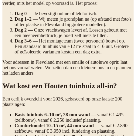
verder, mits het model op voorraad is. Het proces:
Dag 0
— Je bevestigt online of telefonisch.
Dag 1–2
— Wij meten je grondplan na (op afstand met foto's,
of ter plaatse in Flevoland bij grotere modellen).
Dag 2
— Onze vrachtwagen levert af. Lossen gebeurt met
een meeneemheftruck; je hoeft zelf niets te tillen.
Dag 3–6
— Het montageteam (twee personen) bouwt op.
Een standaard tuinhuis van ±12 m² staat in 4–6 uur. Grotere
of geïsoleerde varianten kosten een dag extra.
Voor adressen in Flevoland met een smalle of autoluwe oprit: laat
het ons vooraf weten. We zetten dan een kleinere bus in en plannen
het laden anders.
Wat kost een Houten tuinhuiz all-in?
Een eerlijk overzicht voor 2026, gebaseerd op onze laatste 200
plaatsingen:
Basis tuinhuis 6–10 m², 28 mm wand
— vanaf € 1.495
(zelfbouw), vanaf € 2.250 inclusief plaatsing.
Comfortmodel 10–15 m², 44 mm wand
— vanaf € 2.890
zelfbouw, vanaf € 3.950 incl. fundering en plaatsing.