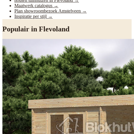
houten tuinhuizen in Flevoland
→
Maatwerk catalogus
→
Plan showroombezoek Amstelveen
→
Inspiratie per stijl
→
Populair in
Flevoland