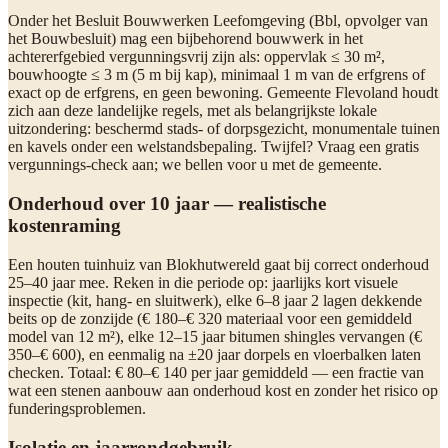
Onder het Besluit Bouwwerken Leefomgeving (Bbl, opvolger van
het Bouwbesluit) mag een bijbehorend bouwwerk in het
achtererfgebied vergunningsvrij zijn als: oppervlak ≤ 30 m²,
bouwhoogte ≤ 3 m (5 m bij kap), minimaal 1 m van de erfgrens of
exact op de erfgrens, en geen bewoning. Gemeente Flevoland houdt
zich aan deze landelijke regels, met als belangrijkste lokale
uitzondering: beschermd stads- of dorpsgezicht, monumentale tuinen
en kavels onder een welstandsbepaling. Twijfel? Vraag een gratis
vergunnings-check aan; we bellen voor u met de gemeente.
Onderhoud over 10 jaar — realistische
kostenraming
Een houten tuinhuiz van Blokhutwereld gaat bij correct onderhoud
25–40 jaar mee. Reken in die periode op: jaarlijks kort visuele
inspectie (kit, hang- en sluitwerk), elke 6–8 jaar 2 lagen dekkende
beits op de zonzijde (€ 180–€ 320 materiaal voor een gemiddeld
model van 12 m²), elke 12–15 jaar bitumen shingles vervangen (€
350–€ 600), en eenmalig na ±20 jaar dorpels en vloerbalken laten
checken. Totaal: € 80–€ 140 per jaar gemiddeld — een fractie van
wat een stenen aanbouw aan onderhoud kost en zonder het risico op
funderingsproblemen.
Isolatie en jaarrondgebruik