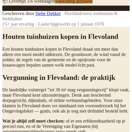
📦 Levertijd
3
-
6
werkdagen
Vakkundig geplaatst
SD
Geschreven door
Siebe Dekker
·
Hoofdadviseur tuinhuizen &
blokhutten
15
+ jaar ervaring · Laatst bijgewerkt op
1 januari 1970
Houten tuinhuizen kopen in Flevoland
Een houten tuinhuizen kopen in Flevoland draait om meer dan
alleen een mooi model uitkiezen. De grondsoort, de wind vanaf de
polder, de regels van de gemeente en de oprijroute voor de
kraanwagen bepalen samen welk model écht past.
Vergunning in Flevoland: de praktijk
De landelijke vuistregel "tot 30 m² mag vergunningsvrij" klopt vaak,
maar Flevoland kent uitzonderingen. Denk aan beschermd
dorpsgezicht, dijktaluds, of strikte welstandsgebieden. Voor onze
klanten in Flevoland doen we standaard een vooronderzoek bij het
Omgevingsloket — gratis, ook als je nog niet definitief besteld hebt.
Wat je altijd zelf moet checken:
of er een erfdienstbaarheid op je
perceel rust, en of de Vereniging van Eigenaren (bij
appartementen/rijtjeshuizen) extra regels stelt.