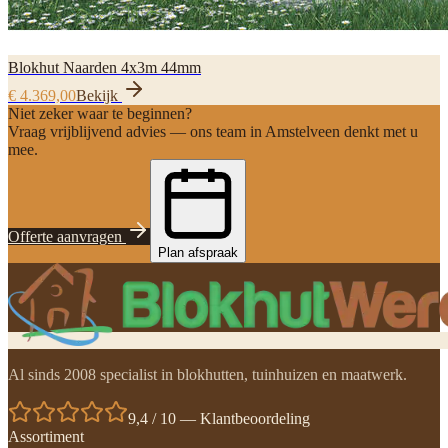
Blokhut Naarden 4x3m 44mm
€ 4.369,00
Bekijk
Niet zeker waar te beginnen?
Vraag vrijblijvend advies — ons team in Amstelveen denkt met u
mee.
Offerte aanvragen
Plan afspraak
Al sinds 2008 specialist in blokhutten, tuinhuizen en maatwerk.
9,4 / 10 — Klantbeoordeling
Assortiment