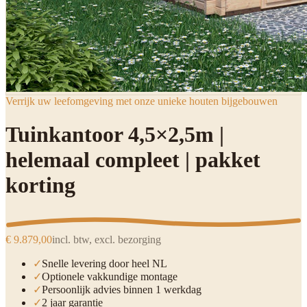
Verrijk uw leefomgeving met onze unieke houten bijgebouwen
Tuinkantoor 4,5×2,5m |
helemaal compleet | pakket
korting
€ 9.879,00
incl. btw, excl. bezorging
✓
Snelle levering door heel NL
✓
Optionele vakkundige montage
✓
Persoonlijk advies binnen 1 werkdag
✓
2 jaar garantie