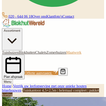
020 - 644 06 18
Over ons
Klantfoto's
Contact
Assortiment
Tuinhuizen
Blokhutten
Chalets
Zomerhuizen
Maatwerk
Offerte aanvragen
Plan afspraak
Menu
Home
›
Verrijk uw leefomgeving met onze unieke houten
bijgebouwen
›
Tuinkantoor 4,5×2,5m | helemaal compleet | pakket
korting