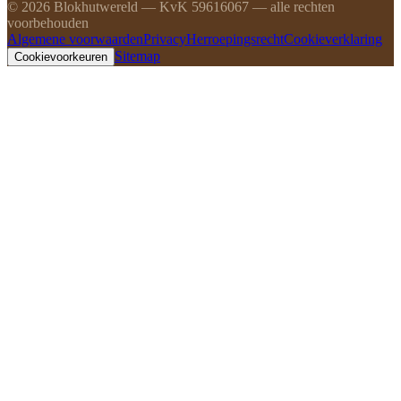
©
2026
Blokhutwereld — KvK 59616067 — alle rechten
voorbehouden
Algemene voorwaarden
Privacy
Herroepingsrecht
Cookieverklaring
Sitemap
Cookievoorkeuren