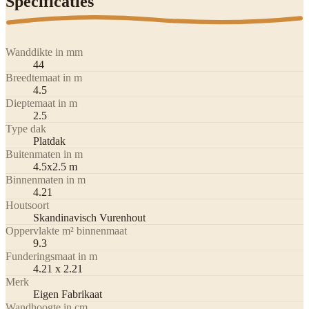
Specificaties
Wanddikte in mm
44
Breedtemaat in m
4.5
Dieptemaat in m
2.5
Type dak
Platdak
Buitenmaten in m
4.5x2.5 m
Binnenmaten in m
4.21
Houtsoort
Skandinavisch Vurenhout
Oppervlakte m² binnenmaat
9.3
Funderingsmaat in m
4.21 x 2.21
Merk
Eigen Fabrikaat
Wandhoogte in cm