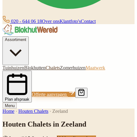
020 - 644 06 18
Over ons
Klantfoto's
Contact
Assortiment
Tuinhuizen
Blokhutten
Chalets
Zomerhuizen
Maatwerk
Offerte aanvragen
Plan afspraak
Menu
Home
·
Houten Chalets
·
Zeeland
Houten Chalets in Zeeland