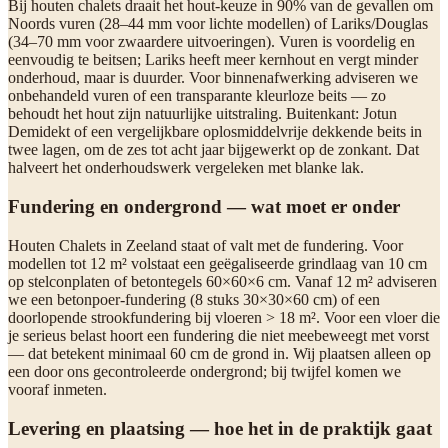
Bij houten chalets draait het hout-keuze in 90% van de gevallen om
Noords vuren (28–44 mm voor lichte modellen) of Lariks/Douglas
(34–70 mm voor zwaardere uitvoeringen). Vuren is voordelig en
eenvoudig te beitsen; Lariks heeft meer kernhout en vergt minder
onderhoud, maar is duurder. Voor binnenafwerking adviseren we
onbehandeld vuren of een transparante kleurloze beits — zo
behoudt het hout zijn natuurlijke uitstraling. Buitenkant: Jotun
Demidekt of een vergelijkbare oplosmiddelvrije dekkende beits in
twee lagen, om de zes tot acht jaar bijgewerkt op de zonkant. Dat
halveert het onderhoudswerk vergeleken met blanke lak.
Fundering en ondergrond — wat moet er onder
Houten Chalets in Zeeland staat of valt met de fundering. Voor
modellen tot 12 m² volstaat een geëgaliseerde grindlaag van 10 cm
op stelconplaten of betontegels 60×60×6 cm. Vanaf 12 m² adviseren
we een betonpoer-fundering (8 stuks 30×30×60 cm) of een
doorlopende strookfundering bij vloeren > 18 m². Voor een vloer die
je serieus belast hoort een fundering die niet meebeweegt met vorst
— dat betekent minimaal 60 cm de grond in. Wij plaatsen alleen op
een door ons gecontroleerde ondergrond; bij twijfel komen we
vooraf inmeten.
Levering en plaatsing — hoe het in de praktijk gaat