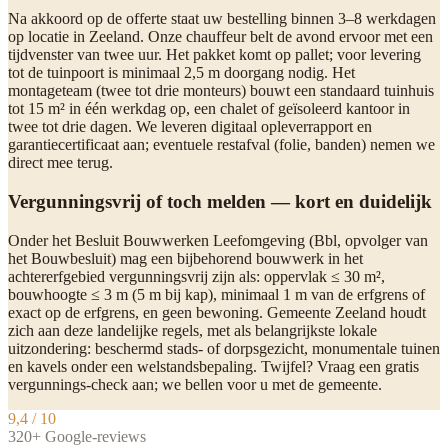
Na akkoord op de offerte staat uw bestelling binnen 3–8 werkdagen
op locatie in Zeeland. Onze chauffeur belt de avond ervoor met een
tijdvenster van twee uur. Het pakket komt op pallet; voor levering
tot de tuinpoort is minimaal 2,5 m doorgang nodig. Het
montageteam (twee tot drie monteurs) bouwt een standaard tuinhuis
tot 15 m² in één werkdag op, een chalet of geïsoleerd kantoor in
twee tot drie dagen. We leveren digitaal opleverrapport en
garantiecertificaat aan; eventuele restafval (folie, banden) nemen we
direct mee terug.
Vergunningsvrij of toch melden — kort en duidelijk
Onder het Besluit Bouwwerken Leefomgeving (Bbl, opvolger van
het Bouwbesluit) mag een bijbehorend bouwwerk in het
achtererfgebied vergunningsvrij zijn als: oppervlak ≤ 30 m²,
bouwhoogte ≤ 3 m (5 m bij kap), minimaal 1 m van de erfgrens of
exact op de erfgrens, en geen bewoning. Gemeente Zeeland houdt
zich aan deze landelijke regels, met als belangrijkste lokale
uitzondering: beschermd stads- of dorpsgezicht, monumentale tuinen
en kavels onder een welstandsbepaling. Twijfel? Vraag een gratis
vergunnings-check aan; we bellen voor u met de gemeente.
9,4 / 10
320+ Google-reviews