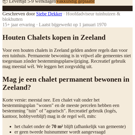
📦 Levertijd
5
-
9
werkdagen
Vakkundig geplaatst
SD
Geschreven door
Siebe Dekker
·
Hoofdadviseur tuinhuizen &
blokhutten
15
+ jaar ervaring · Laatst bijgewerkt op
1 januari 1970
Houten Chalets kopen in Zeeland
Voor een houten chalets in Zeeland gelden andere regels dan voor
een tuinhuis. Permanente bewoning is in vrijwel alle gemeentes niet
toegestaan zónder bestemmingsplanwijziging. Recreatief gebruik
mag meestal wél. We leggen het zorgvuldig uit.
Mag je een chalet permanent bewonen in
Zeeland?
Korte versie: meestal nee. Een chalet valt onder het
bestemmingsplan "wonen" en de meeste percelen hebben een
bestemming "tuin" of "agrarisch". Recreatief gebruik (logés,
kantoor, hobbyverblijf) mag in de regel wél, mits:
het chalet onder de
70 m²
blijft (afhankelijk van gemeente)
er geen tweede huisnummer wordt aangevraagd