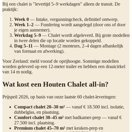
Bij een chalet is "levertijd 5–9 werkdagen" alleen de transit. De
praktijk:
Week 0
— Intake, vergunningcheck, definitief ontwerp.
Week 1–2
— Fundering wordt aangelegd (door ons of door
je eigen aannemer).
Werkdag 5–9
— Chalet wordt afgeleverd. Bij grote modellen
in twee delen die op locatie worden gekoppeld.
Dag 5–11
— Montage (2 monteurs, 2–4 dagen afhankelijk
van formaat en afwerking).
Voor Zeeland: meld vooraf de oprijhoogte. Sommige modellen
worden geleverd op een 12-meter trailer en hebben een draaicirkel
van 14 m nodig.
Wat kost een Houten Chalet all-in?
Prijspeil 2026, op basis van onze laatste 60 chalet-leveringen:
Compact chalet 20–30 m²
— vanaf € 18.500 incl. isolatie,
dubbelglas, en plaatsing.
Comfort chalet 30–45 m²
met badkamer-prep — vanaf €
27.500 incl. plaatsing.
Premium chalet 45–70 m²
met keuken-prep en