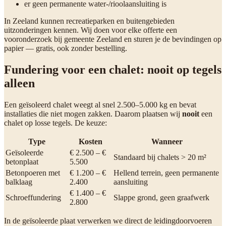
er geen permanente water-/rioolaansluiting is
In Zeeland kunnen recreatieparken en buitengebieden
uitzonderingen kennen. Wij doen voor elke offerte een
vooronderzoek bij gemeente Zeeland en sturen je de bevindingen op
papier — gratis, ook zonder bestelling.
Fundering voor een chalet: nooit op tegels
alleen
Een geïsoleerd chalet weegt al snel 2.500–5.000 kg en bevat
installaties die niet mogen zakken. Daarom plaatsen wij
nooit
een
chalet op losse tegels. De keuze:
Type
Kosten
Wanneer
Geïsoleerde
€ 2.500 – €
Standaard bij chalets > 20 m²
betonplaat
5.500
Betonpoeren met
€ 1.200 – €
Hellend terrein, geen permanente
balklaag
2.400
aansluiting
€ 1.400 – €
Schroeffundering
Slappe grond, geen graafwerk
2.800
In de geïsoleerde plaat verwerken we direct de leidingdoorvoeren