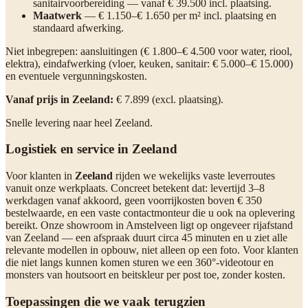
sanitairvoorbereiding — vanaf € 39.500 incl. plaatsing.
Maatwerk
— € 1.150–€ 1.650 per m² incl. plaatsing en
standaard afwerking.
Niet inbegrepen: aansluitingen (€ 1.800–€ 4.500 voor water, riool,
elektra), eindafwerking (vloer, keuken, sanitair: € 5.000–€ 15.000)
en eventuele vergunningskosten.
Vanaf prijs in Zeeland:
€ 7.899 (excl. plaatsing).
Snelle levering naar heel Zeeland.
Logistiek en service in Zeeland
Voor klanten in
Zeeland
rijden we wekelijks vaste leverroutes
vanuit onze werkplaats. Concreet betekent dat: levertijd 3–8
werkdagen vanaf akkoord, geen voorrijkosten boven € 350
bestelwaarde, en een vaste contactmonteur die u ook na oplevering
bereikt. Onze showroom in Amstelveen ligt op ongeveer rijafstand
van Zeeland — een afspraak duurt circa 45 minuten en u ziet alle
relevante modellen in opbouw, niet alleen op een foto. Voor klanten
die niet langs kunnen komen sturen we een 360°-videotour en
monsters van houtsoort en beitskleur per post toe, zonder kosten.
Toepassingen die we vaak terugzien