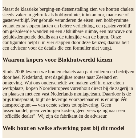
Naast de klassieke berging-en-fietsenstalling zien we houten chalets
steeds vaker in gebruik als hobbyruimte, tuinkantoor, mancave of
gastenverblijf. Per gebruik veranderen de eisen: een hobbyruimte
vraagt extra stopcontacten en betere verlichting, een gastenverblijf
om geïsoleerde wanden en een afsluitbare ruimte, een mancave om
geluidsdempende details aan de tuinzijde van de buren. Onze
configurator helpt u in vier stappen door deze keuzes; daarna belt
een adviseur voor de details die een formulier niet vangt.
Waarom kopers voor Blokhutwereld kiezen
Sinds 2008 leveren we houten chalets aan particulieren en bedrijven
door heel Nederland, met dagelijkse routes naar Zeeland en
omgeving. Wat ons onderscheidt: we maken zelf in onze eigen
werkplaats, kopen Noordeuropees vurenhout direct bij de zagerij in
en plaatsen met een vast Nederlands montageteam. Daardoor is de
prijs transparant, blijft de levertijd voorspelbaar en is er altijd één
aanspreekpunt — van eerste schets tot oplevering. Geen
tussenhandel, geen verborgen kosten, geen verwijzing naar een
"officiële dealer". Wij zijn de fabrikant én de adviseur.
Welk hout en welke afwerking past bij dit model