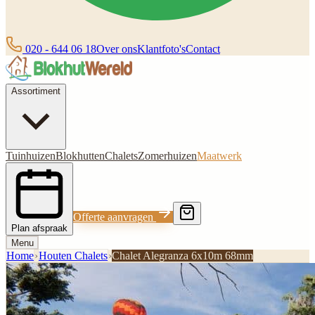
020 - 644 06 18
Over ons
Klantfoto's
Contact
Assortiment
Tuinhuizen
Blokhutten
Chalets
Zomerhuizen
Maatwerk
Offerte aanvragen
Plan afspraak
Menu
Home
›
Houten Chalets
›
Chalet Alegranza 6x10m 68mm