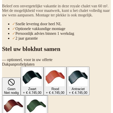
Beleef een onvergetelijke vakantie in deze royale chalet van 60 m².
Met de mogelijkheid voor maatwerk, kunt u het chalet volledig naar
uw wens aanpassen. Montage ter plekke is ook mogelijk.
✓
Snelle levering door heel NL
✓
Optionele vakkundige montage
✓
Persoonlijk advies binnen 1 werkdag
✓
2 jaar garantie
Stel uw blokhut samen
— optioneel, voor in uw offerte
Dakpanprofielplaten
Geen
Zwart
Rood
Antraciet
Niet nodig
+ € 4.745,00
+ € 4.745,00
+ € 4.745,00