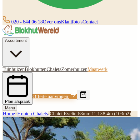
020 - 644 06 18
Over ons
Klantfoto's
Contact
Assortiment
Tuinhuizen
Blokhutten
Chalets
Zomerhuizen
Maatwerk
Offerte aanvragen
Plan afspraak
Menu
Home
›
Houten Chalets
›
Chalet Evelin 68mm 11,1×8,4m (103m2)