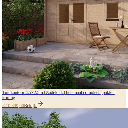
Tuinkantoor 4.5×2.5m | Zadeldak | helemaal compleet | pakket
korting
€ 10.399,00
Bekijk