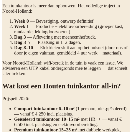
Een tuinkantoor is meer dan opbouwen. Het volledige traject in
Noord-Holland:
Week 0
— Bevestiging, ontwerp definitief.
Week 1
— Productie + elektravoorbereiding (groepenkast,
randaarde, leidingdoorvoeren).
Dag 3
— Aflevering met meeneemheftruck.
Dag 3–7
— Plaatsing in 1–2 dagen.
Dag 8–10
— Elektricien sluit aan op het huisnet (door ons of
door je eigen vakman, gemiddeld 4 uur werk + materiaal).
Voor Noord-Holland: wifi-bereik in de tuin is vaak een issue. We
adviseren een UTP-kabel ondergronds mee te leggen — dat scheelt
later trekken.
Wat kost een Houten tuinkantor all-in?
Prijspeil 2026:
Compact tuinkantoor 6–10 m²
(1 persoon, niet-geïsoleerd)
— vanaf € 4.250 incl. plaatsing.
Geïsoleerd tuinkantoor 10–15 m²
met HR++ — vanaf €
6.500 incl. plaatsing en elektravoorbereiding.
Premium tuinkantoor 15–25 m²
met dubbele werkplek,