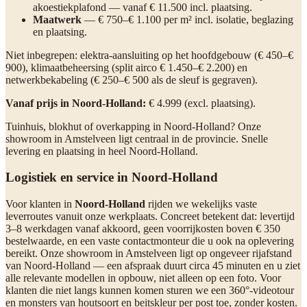
akoestiekplafond — vanaf € 11.500 incl. plaatsing.
Maatwerk
— € 750–€ 1.100 per m² incl. isolatie, beglazing
en plaatsing.
Niet inbegrepen: elektra-aansluiting op het hoofdgebouw (€ 450–€
900), klimaatbeheersing (split airco € 1.450–€ 2.200) en
netwerkbekabeling (€ 250–€ 500 als de sleuf is gegraven).
Vanaf prijs in Noord-Holland:
€ 4.999 (excl. plaatsing).
Tuinhuis, blokhut of overkapping in Noord-Holland? Onze
showroom in Amstelveen ligt centraal in de provincie. Snelle
levering en plaatsing in heel Noord-Holland.
Logistiek en service in Noord-Holland
Voor klanten in
Noord-Holland
rijden we wekelijks vaste
leverroutes vanuit onze werkplaats. Concreet betekent dat: levertijd
3–8 werkdagen vanaf akkoord, geen voorrijkosten boven € 350
bestelwaarde, en een vaste contactmonteur die u ook na oplevering
bereikt. Onze showroom in Amstelveen ligt op ongeveer rijafstand
van Noord-Holland — een afspraak duurt circa 45 minuten en u ziet
alle relevante modellen in opbouw, niet alleen op een foto. Voor
klanten die niet langs kunnen komen sturen we een 360°-videotour
en monsters van houtsoort en beitskleur per post toe, zonder kosten.