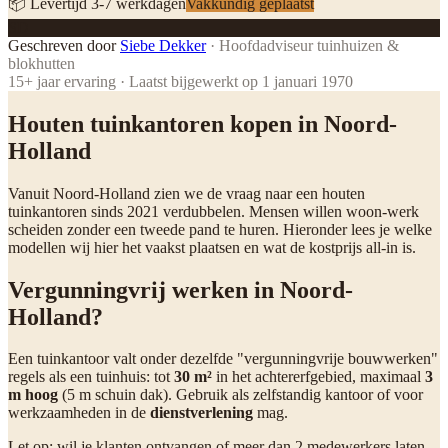
📦 Levertijd
3
-
7
werkdagen
Vakkundig geplaatst
SD
Geschreven door
Siebe Dekker
·
Hoofdadviseur tuinhuizen &
blokhutten
15
+ jaar ervaring · Laatst bijgewerkt op
1 januari 1970
Houten tuinkantoren kopen in Noord-
Holland
Vanuit Noord-Holland zien we de vraag naar een houten
tuinkantoren sinds 2021 verdubbelen. Mensen willen woon-werk
scheiden zonder een tweede pand te huren. Hieronder lees je welke
modellen wij hier het vaakst plaatsen en wat de kostprijs all-in is.
Vergunningvrij werken in Noord-
Holland?
Een tuinkantoor valt onder dezelfde "vergunningvrije bouwwerken"
regels als een tuinhuis: tot
30 m²
in het achtererfgebied, maximaal
3
m hoog
(5 m schuin dak). Gebruik als zelfstandig kantoor of voor
werkzaamheden in de
dienstverlening
mag.
Let op: wil je klanten ontvangen of meer dan 2 medewerkers laten