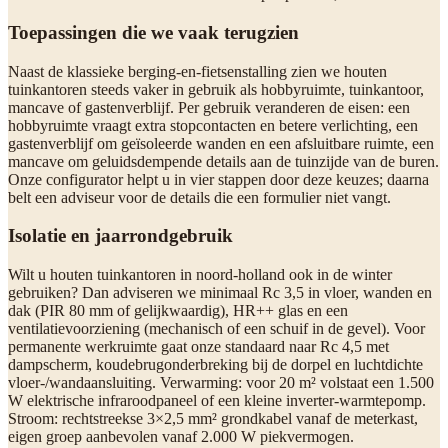
Toepassingen die we vaak terugzien
Naast de klassieke berging-en-fietsenstalling zien we houten
tuinkantoren steeds vaker in gebruik als hobbyruimte, tuinkantoor,
mancave of gastenverblijf. Per gebruik veranderen de eisen: een
hobbyruimte vraagt extra stopcontacten en betere verlichting, een
gastenverblijf om geïsoleerde wanden en een afsluitbare ruimte, een
mancave om geluidsdempende details aan de tuinzijde van de buren.
Onze configurator helpt u in vier stappen door deze keuzes; daarna
belt een adviseur voor de details die een formulier niet vangt.
Isolatie en jaarrondgebruik
Wilt u houten tuinkantoren in noord-holland ook in de winter
gebruiken? Dan adviseren we minimaal Rc 3,5 in vloer, wanden en
dak (PIR 80 mm of gelijkwaardig), HR++ glas en een
ventilatievoorziening (mechanisch of een schuif in de gevel). Voor
permanente werkruimte gaat onze standaard naar Rc 4,5 met
dampscherm, koudebrugonderbreking bij de dorpel en luchtdichte
vloer-/wandaansluiting. Verwarming: voor 20 m² volstaat een 1.500
W elektrische infraroodpaneel of een kleine inverter-warmtepomp.
Stroom: rechtstreekse 3×2,5 mm² grondkabel vanaf de meterkast,
eigen groep aanbevolen vanaf 2.000 W piekvermogen.