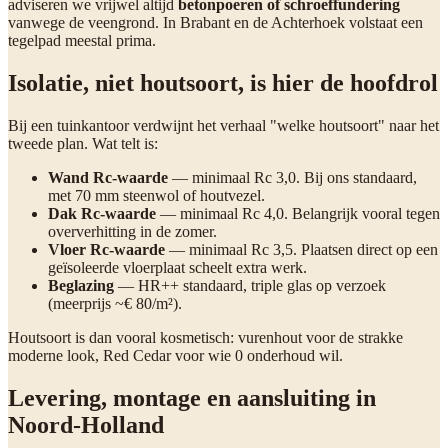
adviseren we vrijwel altijd
betonpoeren of schroeffundering
vanwege de veengrond. In Brabant en de Achterhoek volstaat een
tegelpad meestal prima.
Isolatie, niet houtsoort, is hier de hoofdrol
Bij een tuinkantoor verdwijnt het verhaal "welke houtsoort" naar het
tweede plan. Wat telt is:
Wand Rc-waarde
— minimaal Rc 3,0. Bij ons standaard,
met 70 mm steenwol of houtvezel.
Dak Rc-waarde
— minimaal Rc 4,0. Belangrijk vooral tegen
oververhitting in de zomer.
Vloer Rc-waarde
— minimaal Rc 3,5. Plaatsen direct op een
geïsoleerde vloerplaat scheelt extra werk.
Beglazing
— HR++ standaard, triple glas op verzoek
(meerprijs ~€ 80/m²).
Houtsoort is dan vooral kosmetisch: vurenhout voor de strakke
moderne look, Red Cedar voor wie 0 onderhoud wil.
Levering, montage en aansluiting in
Noord-Holland