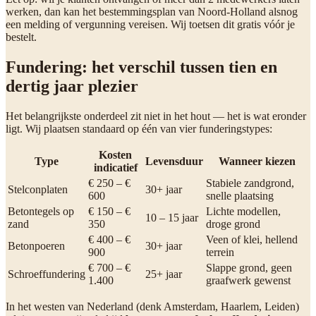
werken, dan kan het bestemmingsplan van Noord-Holland alsnog
een melding of vergunning vereisen. Wij toetsen dit gratis vóór je
bestelt.
Fundering: het verschil tussen tien en
dertig jaar plezier
Het belangrijkste onderdeel zit niet in het hout — het is wat eronder
ligt. Wij plaatsen standaard op één van vier funderingstypes:
Kosten
Type
Levensduur
Wanneer kiezen
indicatief
€ 250 – €
Stabiele zandgrond,
Stelconplaten
30+ jaar
600
snelle plaatsing
Betontegels op
€ 150 – €
Lichte modellen,
10 – 15 jaar
zand
350
droge grond
€ 400 – €
Veen of klei, hellend
Betonpoeren
30+ jaar
900
terrein
€ 700 – €
Slappe grond, geen
Schroeffundering
25+ jaar
1.400
graafwerk gewenst
In het westen van Nederland (denk Amsterdam, Haarlem, Leiden)