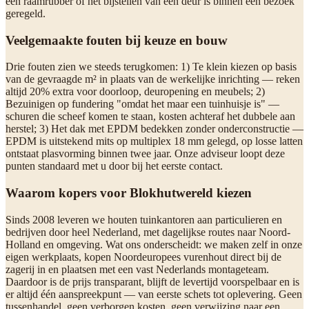
een raamrubber of het bijstellen van een deur is binnen één bezoek
geregeld.
Veelgemaakte fouten bij keuze en bouw
Drie fouten zien we steeds terugkomen: 1) Te klein kiezen op basis
van de gevraagde m² in plaats van de werkelijke inrichting — reken
altijd 20% extra voor doorloop, deuropening en meubels; 2)
Bezuinigen op fundering "omdat het maar een tuinhuisje is" —
schuren die scheef komen te staan, kosten achteraf het dubbele aan
herstel; 3) Het dak met EPDM bedekken zonder onderconstructie —
EPDM is uitstekend mits op multiplex 18 mm gelegd, op losse latten
ontstaat plasvorming binnen twee jaar. Onze adviseur loopt deze
punten standaard met u door bij het eerste contact.
Waarom kopers voor Blokhutwereld kiezen
Sinds 2008 leveren we houten tuinkantoren aan particulieren en
bedrijven door heel Nederland, met dagelijkse routes naar Noord-
Holland en omgeving. Wat ons onderscheidt: we maken zelf in onze
eigen werkplaats, kopen Noordeuropees vurenhout direct bij de
zagerij in en plaatsen met een vast Nederlands montageteam.
Daardoor is de prijs transparant, blijft de levertijd voorspelbaar en is
er altijd één aanspreekpunt — van eerste schets tot oplevering. Geen
tussenhandel, geen verborgen kosten, geen verwijzing naar een