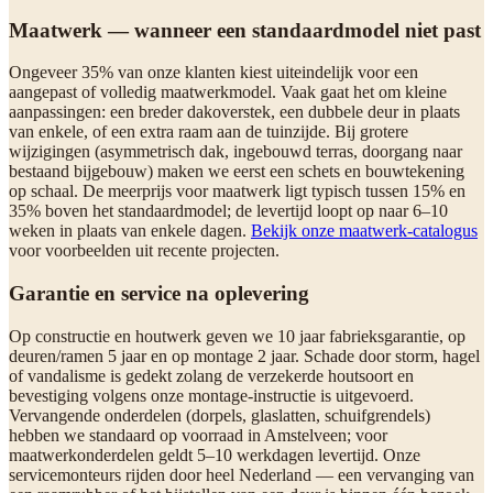
Maatwerk — wanneer een standaardmodel niet past
Ongeveer 35% van onze klanten kiest uiteindelijk voor een
aangepast of volledig maatwerkmodel. Vaak gaat het om kleine
aanpassingen: een breder dakoverstek, een dubbele deur in plaats
van enkele, of een extra raam aan de tuinzijde. Bij grotere
wijzigingen (asymmetrisch dak, ingebouwd terras, doorgang naar
bestaand bijgebouw) maken we eerst een schets en bouwtekening
op schaal. De meerprijs voor maatwerk ligt typisch tussen 15% en
35% boven het standaardmodel; de levertijd loopt op naar 6–10
weken in plaats van enkele dagen.
Bekijk onze maatwerk-catalogus
voor voorbeelden uit recente projecten.
Garantie en service na oplevering
Op constructie en houtwerk geven we 10 jaar fabrieksgarantie, op
deuren/ramen 5 jaar en op montage 2 jaar. Schade door storm, hagel
of vandalisme is gedekt zolang de verzekerde houtsoort en
bevestiging volgens onze montage-instructie is uitgevoerd.
Vervangende onderdelen (dorpels, glaslatten, schuifgrendels)
hebben we standaard op voorraad in Amstelveen; voor
maatwerkonderdelen geldt 5–10 werkdagen levertijd. Onze
servicemonteurs rijden door heel Nederland — een vervanging van