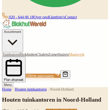
020 - 644 06 18
Over ons
Klantfoto's
Contact
Assortiment
Tuinhuizen
Blokhutten
Chalets
Zomerhuizen
Maatwerk
Offerte aanvragen
Plan afspraak
Menu
Home
·
Houten tuinkantoren
·
Noord-Holland
Houten tuinkantoren in Noord-Holland