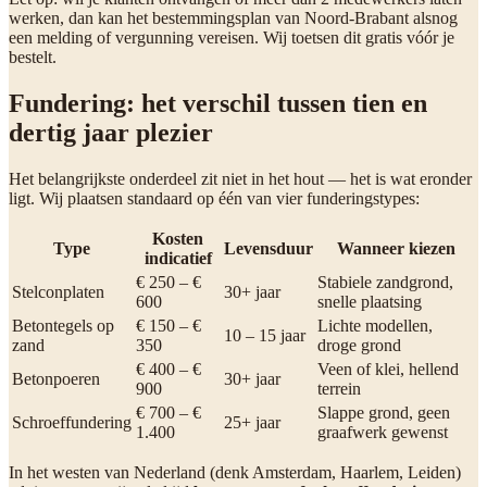
werken, dan kan het bestemmingsplan van Noord-Brabant alsnog
een melding of vergunning vereisen. Wij toetsen dit gratis vóór je
bestelt.
Fundering: het verschil tussen tien en
dertig jaar plezier
Het belangrijkste onderdeel zit niet in het hout — het is wat eronder
ligt. Wij plaatsen standaard op één van vier funderingstypes:
Kosten
Type
Levensduur
Wanneer kiezen
indicatief
€ 250 – €
Stabiele zandgrond,
Stelconplaten
30+ jaar
600
snelle plaatsing
Betontegels op
€ 150 – €
Lichte modellen,
10 – 15 jaar
zand
350
droge grond
€ 400 – €
Veen of klei, hellend
Betonpoeren
30+ jaar
900
terrein
€ 700 – €
Slappe grond, geen
Schroeffundering
25+ jaar
1.400
graafwerk gewenst
In het westen van Nederland (denk Amsterdam, Haarlem, Leiden)