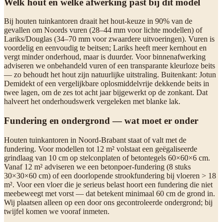
Welk hout en welke afwerking past bij dit model
Bij houten tuinkantoren draait het hout-keuze in 90% van de
gevallen om Noords vuren (28–44 mm voor lichte modellen) of
Lariks/Douglas (34–70 mm voor zwaardere uitvoeringen). Vuren is
voordelig en eenvoudig te beitsen; Lariks heeft meer kernhout en
vergt minder onderhoud, maar is duurder. Voor binnenafwerking
adviseren we onbehandeld vuren of een transparante kleurloze beits
— zo behoudt het hout zijn natuurlijke uitstraling. Buitenkant: Jotun
Demidekt of een vergelijkbare oplosmiddelvrije dekkende beits in
twee lagen, om de zes tot acht jaar bijgewerkt op de zonkant. Dat
halveert het onderhoudswerk vergeleken met blanke lak.
Fundering en ondergrond — wat moet er onder
Houten tuinkantoren in Noord-Brabant staat of valt met de
fundering. Voor modellen tot 12 m² volstaat een geëgaliseerde
grindlaag van 10 cm op stelconplaten of betontegels 60×60×6 cm.
Vanaf 12 m² adviseren we een betonpoer-fundering (8 stuks
30×30×60 cm) of een doorlopende strookfundering bij vloeren > 18
m². Voor een vloer die je serieus belast hoort een fundering die niet
meebeweegt met vorst — dat betekent minimaal 60 cm de grond in.
Wij plaatsen alleen op een door ons gecontroleerde ondergrond; bij
twijfel komen we vooraf inmeten.