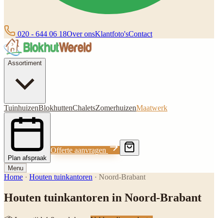
020 - 644 06 18
Over ons
Klantfoto's
Contact
Assortiment
Tuinhuizen
Blokhutten
Chalets
Zomerhuizen
Maatwerk
Offerte aanvragen
Plan afspraak
Menu
Home
·
Houten tuinkantoren
·
Noord-Brabant
Houten tuinkantoren in Noord-Brabant