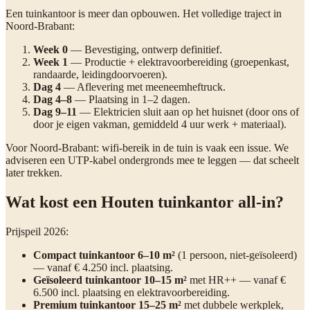
Een tuinkantoor is meer dan opbouwen. Het volledige traject in
Noord-Brabant:
Week 0
— Bevestiging, ontwerp definitief.
Week 1
— Productie + elektravoorbereiding (groepenkast,
randaarde, leidingdoorvoeren).
Dag 4
— Aflevering met meeneemheftruck.
Dag 4–8
— Plaatsing in 1–2 dagen.
Dag 9–11
— Elektricien sluit aan op het huisnet (door ons of
door je eigen vakman, gemiddeld 4 uur werk + materiaal).
Voor Noord-Brabant: wifi-bereik in de tuin is vaak een issue. We
adviseren een UTP-kabel ondergronds mee te leggen — dat scheelt
later trekken.
Wat kost een Houten tuinkantor all-in?
Prijspeil 2026:
Compact tuinkantoor 6–10 m²
(1 persoon, niet-geïsoleerd)
— vanaf € 4.250 incl. plaatsing.
Geïsoleerd tuinkantoor 10–15 m²
met HR++ — vanaf €
6.500 incl. plaatsing en elektravoorbereiding.
Premium tuinkantoor 15–25 m²
met dubbele werkplek,