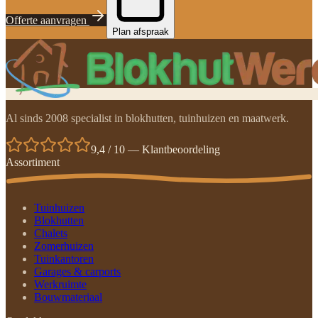
Offerte aanvragen
Plan afspraak
Al sinds 2008 specialist in blokhutten, tuinhuizen en maatwerk.
9,4 / 10 — Klantbeoordeling
Assortiment
Tuinhuizen
Blokhutten
Chalets
Zomerhuizen
Tuinkantoren
Garages & carports
Werkruimte
Bouwmateriaal