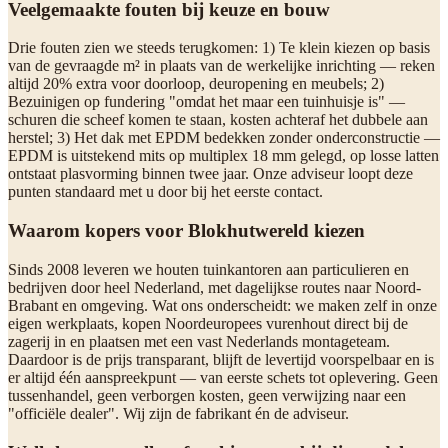
Veelgemaakte fouten bij keuze en bouw
Drie fouten zien we steeds terugkomen: 1) Te klein kiezen op basis
van de gevraagde m² in plaats van de werkelijke inrichting — reken
altijd 20% extra voor doorloop, deuropening en meubels; 2)
Bezuinigen op fundering "omdat het maar een tuinhuisje is" —
schuren die scheef komen te staan, kosten achteraf het dubbele aan
herstel; 3) Het dak met EPDM bedekken zonder onderconstructie —
EPDM is uitstekend mits op multiplex 18 mm gelegd, op losse latten
ontstaat plasvorming binnen twee jaar. Onze adviseur loopt deze
punten standaard met u door bij het eerste contact.
Waarom kopers voor Blokhutwereld kiezen
Sinds 2008 leveren we houten tuinkantoren aan particulieren en
bedrijven door heel Nederland, met dagelijkse routes naar Noord-
Brabant en omgeving. Wat ons onderscheidt: we maken zelf in onze
eigen werkplaats, kopen Noordeuropees vurenhout direct bij de
zagerij in en plaatsen met een vast Nederlands montageteam.
Daardoor is de prijs transparant, blijft de levertijd voorspelbaar en is
er altijd één aanspreekpunt — van eerste schets tot oplevering. Geen
tussenhandel, geen verborgen kosten, geen verwijzing naar een
"officiële dealer". Wij zijn de fabrikant én de adviseur.