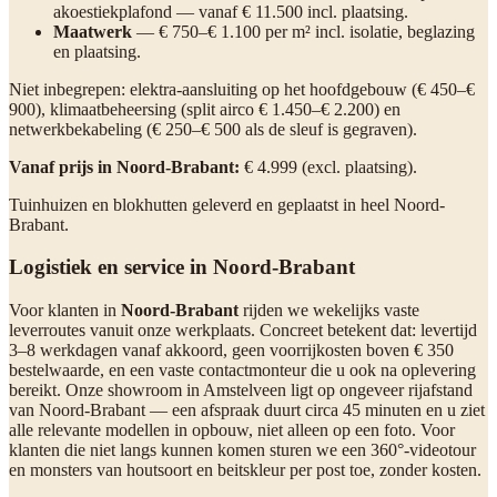
akoestiekplafond — vanaf € 11.500 incl. plaatsing.
Maatwerk
— € 750–€ 1.100 per m² incl. isolatie, beglazing
en plaatsing.
Niet inbegrepen: elektra-aansluiting op het hoofdgebouw (€ 450–€
900), klimaatbeheersing (split airco € 1.450–€ 2.200) en
netwerkbekabeling (€ 250–€ 500 als de sleuf is gegraven).
Vanaf prijs in Noord-Brabant:
€ 4.999 (excl. plaatsing).
Tuinhuizen en blokhutten geleverd en geplaatst in heel Noord-
Brabant.
Logistiek en service in Noord-Brabant
Voor klanten in
Noord-Brabant
rijden we wekelijks vaste
leverroutes vanuit onze werkplaats. Concreet betekent dat: levertijd
3–8 werkdagen vanaf akkoord, geen voorrijkosten boven € 350
bestelwaarde, en een vaste contactmonteur die u ook na oplevering
bereikt. Onze showroom in Amstelveen ligt op ongeveer rijafstand
van Noord-Brabant — een afspraak duurt circa 45 minuten en u ziet
alle relevante modellen in opbouw, niet alleen op een foto. Voor
klanten die niet langs kunnen komen sturen we een 360°-videotour
en monsters van houtsoort en beitskleur per post toe, zonder kosten.