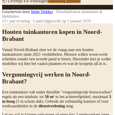
📦 Levertijd
4
-
8
werkdagen
Vakkundig geplaatst
SD
Geschreven door
Siebe Dekker
·
Hoofdadviseur tuinhuizen &
blokhutten
15
+ jaar ervaring · Laatst bijgewerkt op
1 januari 1970
Houten tuinkantoren kopen in Noord-
Brabant
Vanuit Noord-Brabant zien we de vraag naar een houten
tuinkantoren sinds 2021 verdubbelen. Mensen willen woon-werk
scheiden zonder een tweede pand te huren. Hieronder lees je welke
modellen wij hier het vaakst plaatsen en wat de kostprijs all-in is.
Vergunningvrij werken in Noord-
Brabant?
Een tuinkantoor valt onder dezelfde "vergunningvrije bouwwerken"
regels als een tuinhuis: tot
30 m²
in het achtererfgebied, maximaal
3
m hoog
(5 m schuin dak). Gebruik als zelfstandig kantoor of voor
werkzaamheden in de
dienstverlening
mag.
Let op: wil je klanten ontvangen of meer dan 2 medewerkers laten