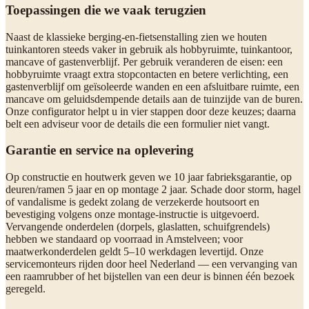
Toepassingen die we vaak terugzien
Naast de klassieke berging-en-fietsenstalling zien we houten
tuinkantoren steeds vaker in gebruik als hobbyruimte, tuinkantoor,
mancave of gastenverblijf. Per gebruik veranderen de eisen: een
hobbyruimte vraagt extra stopcontacten en betere verlichting, een
gastenverblijf om geïsoleerde wanden en een afsluitbare ruimte, een
mancave om geluidsdempende details aan de tuinzijde van de buren.
Onze configurator helpt u in vier stappen door deze keuzes; daarna
belt een adviseur voor de details die een formulier niet vangt.
Garantie en service na oplevering
Op constructie en houtwerk geven we 10 jaar fabrieksgarantie, op
deuren/ramen 5 jaar en op montage 2 jaar. Schade door storm, hagel
of vandalisme is gedekt zolang de verzekerde houtsoort en
bevestiging volgens onze montage-instructie is uitgevoerd.
Vervangende onderdelen (dorpels, glaslatten, schuifgrendels)
hebben we standaard op voorraad in Amstelveen; voor
maatwerkonderdelen geldt 5–10 werkdagen levertijd. Onze
servicemonteurs rijden door heel Nederland — een vervanging van
een raamrubber of het bijstellen van een deur is binnen één bezoek
geregeld.