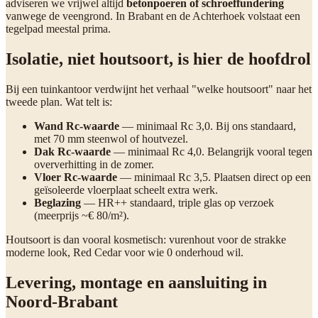
adviseren we vrijwel altijd
betonpoeren of schroeffundering
vanwege de veengrond. In Brabant en de Achterhoek volstaat een
tegelpad meestal prima.
Isolatie, niet houtsoort, is hier de hoofdrol
Bij een tuinkantoor verdwijnt het verhaal "welke houtsoort" naar het
tweede plan. Wat telt is:
Wand Rc-waarde
— minimaal Rc 3,0. Bij ons standaard,
met 70 mm steenwol of houtvezel.
Dak Rc-waarde
— minimaal Rc 4,0. Belangrijk vooral tegen
oververhitting in de zomer.
Vloer Rc-waarde
— minimaal Rc 3,5. Plaatsen direct op een
geïsoleerde vloerplaat scheelt extra werk.
Beglazing
— HR++ standaard, triple glas op verzoek
(meerprijs ~€ 80/m²).
Houtsoort is dan vooral kosmetisch: vurenhout voor de strakke
moderne look, Red Cedar voor wie 0 onderhoud wil.
Levering, montage en aansluiting in
Noord-Brabant