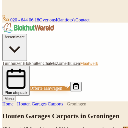
020 - 644 06 18
Over ons
Klantfoto's
Contact
Assortiment
Tuinhuizen
Blokhutten
Chalets
Zomerhuizen
Maatwerk
Offerte aanvragen
Plan afspraak
Menu
Home
·
Houten Garages Carports
·
Groningen
Houten Garages Carports in Groningen