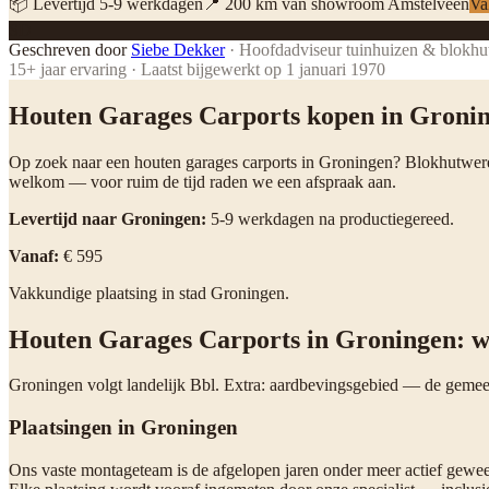
📦 Levertijd
5
-
9
werkdagen
📍
200
km van showroom Amstelveen
Va
SD
Geschreven door
Siebe Dekker
·
Hoofdadviseur tuinhuizen & blokhu
15
+ jaar ervaring · Laatst bijgewerkt op
1 januari 1970
Houten Garages Carports kopen in Groni
Op zoek naar een houten garages carports in Groningen? Blokhutwer
welkom — voor ruim de tijd raden we een afspraak aan.
Levertijd naar Groningen:
5-9 werkdagen na productiegereed.
Vanaf:
€ 595
Vakkundige plaatsing in stad Groningen.
Houten Garages Carports in Groningen: w
Groningen volgt landelijk Bbl. Extra: aardbevingsgebied — de gemee
Plaatsingen in Groningen
Ons vaste montageteam is de afgelopen jaren onder meer actief gewee