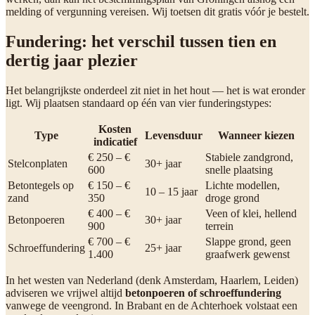
melding of vergunning vereisen. Wij toetsen dit gratis vóór je bestelt.
Fundering: het verschil tussen tien en
dertig jaar plezier
Het belangrijkste onderdeel zit niet in het hout — het is wat eronder
ligt. Wij plaatsen standaard op één van vier funderingstypes:
Kosten
Type
Levensduur
Wanneer kiezen
indicatief
€ 250 – €
Stabiele zandgrond,
Stelconplaten
30+ jaar
600
snelle plaatsing
Betontegels op
€ 150 – €
Lichte modellen,
10 – 15 jaar
zand
350
droge grond
€ 400 – €
Veen of klei, hellend
Betonpoeren
30+ jaar
900
terrein
€ 700 – €
Slappe grond, geen
Schroeffundering
25+ jaar
1.400
graafwerk gewenst
In het westen van Nederland (denk Amsterdam, Haarlem, Leiden)
adviseren we vrijwel altijd
betonpoeren of schroeffundering
vanwege de veengrond. In Brabant en de Achterhoek volstaat een