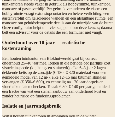
tuinkantoren steeds vaker in gebruik als hobbyruimte, tuinkantoor,
mancave of gastenverblijf. Per gebruik veranderen de eisen: een
hobbyruimte vraagt extra stopcontacten en betere verlichting, een
gastenverblijf om geïsoleerde wanden en een afsluitbare ruimte, een
mancave om geluidsdempende details aan de tuinzijde van de buren.
Onze configurator helpt u in vier stappen door deze keuzes; daarna
belt een adviseur voor de details die een formulier niet vangt.
Onderhoud over 10 jaar — realistische
kostenraming
Een houten tuinkantor van Blokhutwereld gaat bij correct
onderhoud 25–40 jaar mee. Reken in die periode op: jaarlijks kort
visuele inspectie (kit, hang- en sluitwerk), elke 6–8 jaar 2 lagen
dekkende beits op de zonzijde (€ 180–€ 320 materiaal voor een
gemiddeld model van 12 m²), elke 12–15 jaar bitumen shingles
vervangen (€ 350–€ 600), en eenmalig na ±20 jaar dorpels en
vloerbalken laten checken. Totaal: € 80–€ 140 per jaar gemiddeld —
een fractie van wat een stenen aanbouw aan onderhoud kost en
zonder het risico op funderingsproblemen.
Isolatie en jaarrondgebruik
Wilt u houten tuinkantoren in groningen ook in de winter