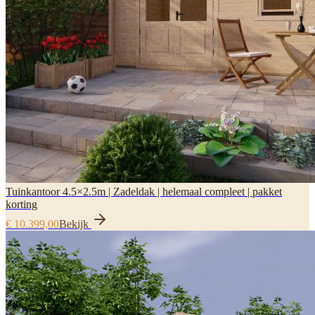
Tuinkantoor 4.5×2.5m | Zadeldak | helemaal compleet | pakket
korting
€ 10.399,00
Bekijk