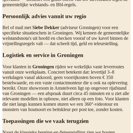
gemeentelijke welstands- en Bbl-regels.
Persoonlijk advies vanuit uw regio
Bel of mail met
Siebe Dekker
(adviseur Groningen) voor een
specifieke situatieschets in Groningen. Wij kennen de gemeentelijke
welstandsnota's uit hoofd en checken vooraf of uw kavel binnen de
vrijstellingsregels valt — dat scheelt tijd, geld en teleurstelling.
Logistiek en service in Groningen
Voor klanten in
Groningen
rijden we wekelijks vaste leverroutes
vanuit onze werkplaats. Concreet betekent dat: levertijd 3–8
werkdagen vanaf akkoord, geen voorrijkosten boven € 350
bestelwaarde, en een vaste contactmonteur die u ook na oplevering
bereikt. Onze showroom in Amstelveen ligt op ongeveer rijafstand
van Groningen — een afspraak duurt circa 45 minuten en u ziet alle
relevante modellen in opbouw, niet alleen op een foto. Voor klanten
die niet langs kunnen komen sturen we een 360°-videotour en
monsters van houtsoort en beitskleur per post toe, zonder kosten.
Toepassingen die we vaak terugzien
Naast de klassieke berging-en-fietsenstalling zien we houten