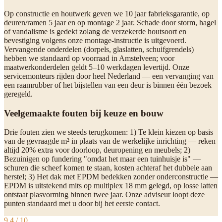
Op constructie en houtwerk geven we 10 jaar fabrieksgarantie, op
deuren/ramen 5 jaar en op montage 2 jaar. Schade door storm, hagel
of vandalisme is gedekt zolang de verzekerde houtsoort en
bevestiging volgens onze montage-instructie is uitgevoerd.
Vervangende onderdelen (dorpels, glaslatten, schuifgrendels)
hebben we standaard op voorraad in Amstelveen; voor
maatwerkonderdelen geldt 5–10 werkdagen levertijd. Onze
servicemonteurs rijden door heel Nederland — een vervanging van
een raamrubber of het bijstellen van een deur is binnen één bezoek
geregeld.
Veelgemaakte fouten bij keuze en bouw
Drie fouten zien we steeds terugkomen: 1) Te klein kiezen op basis
van de gevraagde m² in plaats van de werkelijke inrichting — reken
altijd 20% extra voor doorloop, deuropening en meubels; 2)
Bezuinigen op fundering "omdat het maar een tuinhuisje is" —
schuren die scheef komen te staan, kosten achteraf het dubbele aan
herstel; 3) Het dak met EPDM bedekken zonder onderconstructie —
EPDM is uitstekend mits op multiplex 18 mm gelegd, op losse latten
ontstaat plasvorming binnen twee jaar. Onze adviseur loopt deze
punten standaard met u door bij het eerste contact.
9,4 / 10