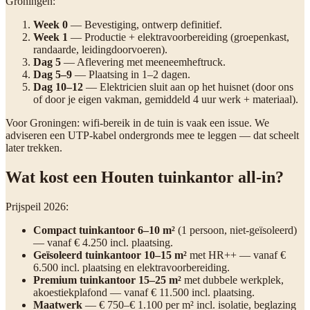
Groningen:
Week 0
— Bevestiging, ontwerp definitief.
Week 1
— Productie + elektravoorbereiding (groepenkast,
randaarde, leidingdoorvoeren).
Dag 5
— Aflevering met meeneemheftruck.
Dag 5–9
— Plaatsing in 1–2 dagen.
Dag 10–12
— Elektricien sluit aan op het huisnet (door ons
of door je eigen vakman, gemiddeld 4 uur werk + materiaal).
Voor Groningen: wifi-bereik in de tuin is vaak een issue. We
adviseren een UTP-kabel ondergronds mee te leggen — dat scheelt
later trekken.
Wat kost een Houten tuinkantor all-in?
Prijspeil 2026:
Compact tuinkantoor 6–10 m²
(1 persoon, niet-geïsoleerd)
— vanaf € 4.250 incl. plaatsing.
Geïsoleerd tuinkantoor 10–15 m²
met HR++ — vanaf €
6.500 incl. plaatsing en elektravoorbereiding.
Premium tuinkantoor 15–25 m²
met dubbele werkplek,
akoestiekplafond — vanaf € 11.500 incl. plaatsing.
Maatwerk
— € 750–€ 1.100 per m² incl. isolatie, beglazing