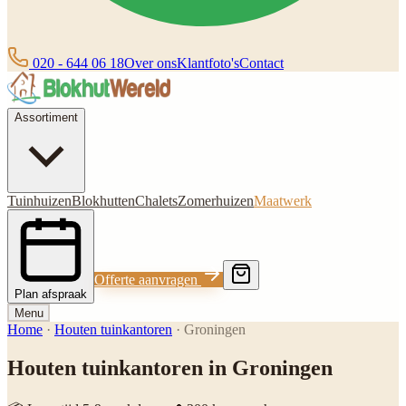
020 - 644 06 18
Over ons
Klantfoto's
Contact
Assortiment
Tuinhuizen
Blokhutten
Chalets
Zomerhuizen
Maatwerk
Offerte aanvragen
Plan afspraak
Menu
Home
·
Houten tuinkantoren
·
Groningen
Houten tuinkantoren in Groningen