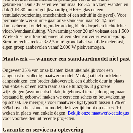
gebruiken? Dan adviseren we minimaal Rc 3,5 in vloer, wanden en
dak (PIR 80 mm of gelijkwaardig), HR++ glas en een
ventilatievoorziening (mechanisch of een schuif in de gevel). Voor
permanente werkruimte gaat onze standaard naar Rc 4,5 met
dampscherm, koudebrugonderbreking bij de dorpel en luchtdichte
vloer-/wandaansluiting. Verwarming: voor 20 m² volstaat een 1.500
W elektrische infraroodpaneel of een kleine inverter-warmtepomp.
Stroom: rechtstreekse 3×2,5 mm² grondkabel vanaf de meterkast,
eigen groep aanbevolen vanaf 2.000 W piekvermogen.
Maatwerk — wanneer een standaardmodel niet past
Ongeveer 35% van onze klanten kiest uiteindelijk voor een
aangepast of volledig maatwerkmodel. Vaak gaat het om kleine
aanpassingen: een breder dakoverstek, een dubbele deur in plaats
van enkele, of een extra raam aan de tuinzijde. Bij grotere
wijzigingen (asymmetrisch dak, ingebouwd terras, doorgang naar
bestaand bijgebouw) maken we eerst een schets en bouwtekening
op schaal. De meerprijs voor maatwerk ligt typisch tussen 15% en
35% boven het standaardmodel; de levertijd loopt op naar 6–10
weken in plaats van enkele dagen.
Bekijk onze maatwerk-catalogus
voor voorbeelden uit recente projecten.
Garantie en service na oplevering