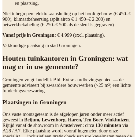
en plaatsing.
Niet inbegrepen: elektra-aansluiting op het hoofdgebouw (€ 450–€
900), klimaatbeheersing (split airco € 1.450–€ 2.200) en
netwerkbekabeling (€ 250–€ 500 als de sleuf is gegraven).
Vanaf prijs in Groningen:
€ 4.999 (excl. plaatsing).
Vakkundige plaatsing in stad Groningen.
Houten tuinkantoren in Groningen: wat
mag er in uw gemeente?
Groningen volgt landelijk Bbl. Extra: aardbevingsgebied — de
gemeente adviseert bij zwaardere bouwwerken (>25 m²) een lichte
funderingsverzwaring.
Plaatsingen in Groningen
Ons vaste montageteam is de afgelopen jaren onder meer actief
geweest in
Beijum, Lewenborg, Haren, Ten Boer, Vinkhuizen
.
Rijtijd vanaf de showroom in Amstelveen: circa
130 minuten
via
A28 / A7. Elke plaatsing wordt vooraf ingemeten door onze
specialist — inclusief een gratis check van uw kavelmaten tegen de