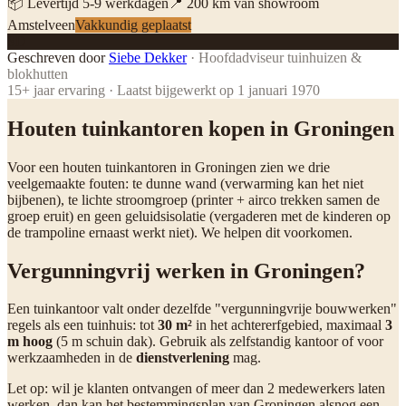
📦 Levertijd
5
-
9
werkdagen
📍
200
km van showroom
Amstelveen
Vakkundig geplaatst
SD
Geschreven door
Siebe Dekker
·
Hoofdadviseur tuinhuizen &
blokhutten
15
+ jaar ervaring · Laatst bijgewerkt op
1 januari 1970
Houten tuinkantoren kopen in Groningen
Voor een houten tuinkantoren in Groningen zien we drie
veelgemaakte fouten: te dunne wand (verwarming kan het niet
bijbenen), te lichte stroomgroep (printer + airco trekken samen de
groep eruit) en geen geluidsisolatie (vergaderen met de kinderen op
de trampoline ernaast werkt niet). We helpen dit voorkomen.
Vergunningvrij werken in Groningen?
Een tuinkantoor valt onder dezelfde "vergunningvrije bouwwerken"
regels als een tuinhuis: tot
30 m²
in het achtererfgebied, maximaal
3
m hoog
(5 m schuin dak). Gebruik als zelfstandig kantoor of voor
werkzaamheden in de
dienstverlening
mag.
Let op: wil je klanten ontvangen of meer dan 2 medewerkers laten
werken, dan kan het bestemmingsplan van Groningen alsnog een