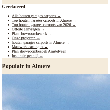
Gerelateerd
Alle houten garages carports
→
Top houten garages carports in Almere
→
Top houten garages carports van 2026
→
Offerte aanvragen
→
Plan showroombezoek
→
Onze projecten
→
houten garages carports in Almere
→
Maatwerk catalogus
→
Plan showroombezoek Amstelveen
→
Inspiratie per stijl
→
Populair in
Almere