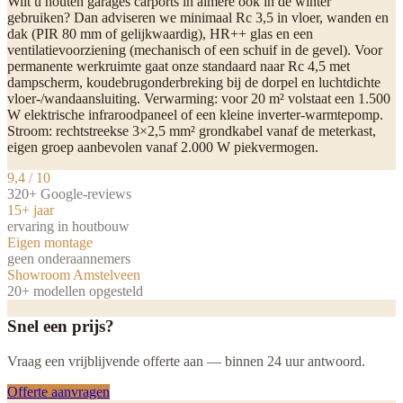
Wilt u houten garages carports in almere ook in de winter
gebruiken? Dan adviseren we minimaal Rc 3,5 in vloer, wanden en
dak (PIR 80 mm of gelijkwaardig), HR++ glas en een
ventilatievoorziening (mechanisch of een schuif in de gevel). Voor
permanente werkruimte gaat onze standaard naar Rc 4,5 met
dampscherm, koudebrugonderbreking bij de dorpel en luchtdichte
vloer-/wandaansluiting. Verwarming: voor 20 m² volstaat een 1.500
W elektrische infraroodpaneel of een kleine inverter-warmtepomp.
Stroom: rechtstreekse 3×2,5 mm² grondkabel vanaf de meterkast,
eigen groep aanbevolen vanaf 2.000 W piekvermogen.
9,4 / 10
320+ Google-reviews
15+ jaar
ervaring in houtbouw
Eigen montage
geen onderaannemers
Showroom Amstelveen
20+ modellen opgesteld
Snel een prijs?
Vraag een vrijblijvende offerte aan — binnen 24 uur antwoord.
Offerte aanvragen