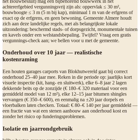
het Bouwbesluit) mag een bijbehorend bouwwerk in het
achtererfgebied vergunningsvrij zijn als: oppervlak ≤ 30 m²,
bouwhoogte ≤ 3 m (5 m bij kap), minimaal 1 m van de erfgrens of
exact op de erfgrens, en geen bewoning. Gemeente Almere houdt
zich aan deze landelijke regels, met als belangrijkste lokale
uitzondering: beschermd stads- of dorpsgezicht, monumentale tuinen
en kavels onder een welstandsbepaling. Twijfel? Vraag een gratis
vergunnings-check aan; we bellen voor u met de gemeente.
Onderhoud over 10 jaar — realistische
kostenraming
Een houten garages carports van Blokhutwereld gaat bij correct
onderhoud 25–40 jaar mee. Reken in die periode op: jaarlijks kort
visuele inspectie (kit, hang- en sluitwerk), elke 6–8 jaar 2 lagen
dekkende beits op de zonzijde (€ 180–€ 320 materiaal voor een
gemiddeld model van 12 m²), elke 12–15 jaar bitumen shingles
vervangen (€ 350–€ 600), en eenmalig na ±20 jaar dorpels en
vloerbalken laten checken. Totaal: € 80–€ 140 per jaar gemiddeld —
een fractie van wat een stenen aanbouw aan onderhoud kost en
zonder het risico op funderingsproblemen.
Isolatie en jaarrondgebruik