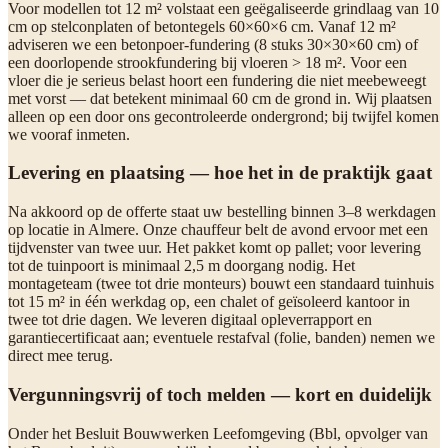
Voor modellen tot 12 m² volstaat een geëgaliseerde grindlaag van 10
cm op stelconplaten of betontegels 60×60×6 cm. Vanaf 12 m²
adviseren we een betonpoer-fundering (8 stuks 30×30×60 cm) of
een doorlopende strookfundering bij vloeren > 18 m². Voor een
vloer die je serieus belast hoort een fundering die niet meebeweegt
met vorst — dat betekent minimaal 60 cm de grond in. Wij plaatsen
alleen op een door ons gecontroleerde ondergrond; bij twijfel komen
we vooraf inmeten.
Levering en plaatsing — hoe het in de praktijk gaat
Na akkoord op de offerte staat uw bestelling binnen 3–8 werkdagen
op locatie in Almere. Onze chauffeur belt de avond ervoor met een
tijdvenster van twee uur. Het pakket komt op pallet; voor levering
tot de tuinpoort is minimaal 2,5 m doorgang nodig. Het
montageteam (twee tot drie monteurs) bouwt een standaard tuinhuis
tot 15 m² in één werkdag op, een chalet of geïsoleerd kantoor in
twee tot drie dagen. We leveren digitaal opleverrapport en
garantiecertificaat aan; eventuele restafval (folie, banden) nemen we
direct mee terug.
Vergunningsvrij of toch melden — kort en duidelijk
Onder het Besluit Bouwwerken Leefomgeving (Bbl, opvolger van