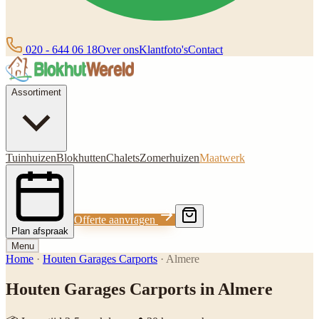
020 - 644 06 18
Over ons
Klantfoto's
Contact
Assortiment
Tuinhuizen
Blokhutten
Chalets
Zomerhuizen
Maatwerk
Offerte aanvragen
Plan afspraak
Menu
Home
·
Houten Garages Carports
·
Almere
Houten Garages Carports in Almere