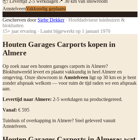
📦 Levertijd
2
-
5
werkdagen
📍
30
km van showroom
Amstelveen
Vakkundig geplaatst
SD
Geschreven door
Siebe Dekker
·
Hoofdadviseur tuinhuizen &
blokhutten
15
+ jaar ervaring · Laatst bijgewerkt op
1 januari 1970
Houten Garages Carports kopen in
Almere
Op zoek naar een houten garages carports in Almere?
Blokhutwereld levert en plaatst vakkundig in heel Almere en
omgeving. Onze showroom in
Amstelveen
ligt op 30 km en je bent
zonder afspraak welkom — voor ruim de tijd raden we een afspraak
aan.
Levertijd naar Almere:
2-5 werkdagen na productiegereed.
Vanaf:
€ 595
Tuinhuis of overkapping in Almere? Snel geleverd vanuit
Amstelveen.
Houten Garages Carports in Almere: wat