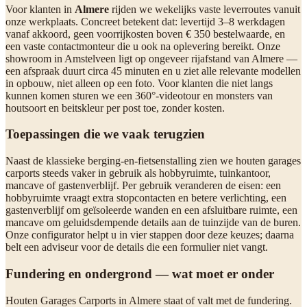
Voor klanten in
Almere
rijden we wekelijks vaste leverroutes vanuit
onze werkplaats. Concreet betekent dat: levertijd 3–8 werkdagen
vanaf akkoord, geen voorrijkosten boven € 350 bestelwaarde, en
een vaste contactmonteur die u ook na oplevering bereikt. Onze
showroom in Amstelveen ligt op ongeveer rijafstand van Almere —
een afspraak duurt circa 45 minuten en u ziet alle relevante modellen
in opbouw, niet alleen op een foto. Voor klanten die niet langs
kunnen komen sturen we een 360°-videotour en monsters van
houtsoort en beitskleur per post toe, zonder kosten.
Toepassingen die we vaak terugzien
Naast de klassieke berging-en-fietsenstalling zien we houten garages
carports steeds vaker in gebruik als hobbyruimte, tuinkantoor,
mancave of gastenverblijf. Per gebruik veranderen de eisen: een
hobbyruimte vraagt extra stopcontacten en betere verlichting, een
gastenverblijf om geïsoleerde wanden en een afsluitbare ruimte, een
mancave om geluidsdempende details aan de tuinzijde van de buren.
Onze configurator helpt u in vier stappen door deze keuzes; daarna
belt een adviseur voor de details die een formulier niet vangt.
Fundering en ondergrond — wat moet er onder
Houten Garages Carports in Almere staat of valt met de fundering.