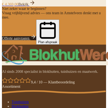
€ 4.369,00
Bekijk
Niet zeker waar te beginnen?
Vraag vrijblijvend advies — ons team in Amstelveen denkt met u
mee.
Offerte aanvragen
Plan afspraak
Al sinds 2008 specialist in blokhutten, tuinhuizen en maatwerk.
9,4 / 10 — Klantbeoordeling
Assortiment
Tuinhuizen
Blokhutten