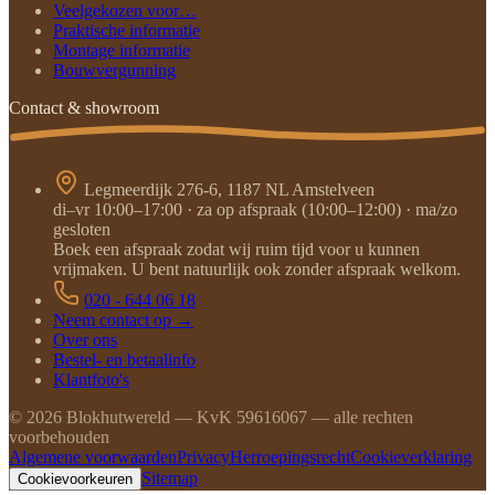
Veelgekozen voor…
Praktische informatie
Montage informatie
Bouwvergunning
Contact & showroom
Legmeerdijk 276-6, 1187 NL Amstelveen
di–vr 10:00–17:00 · za op afspraak (10:00–12:00) · ma/zo
gesloten
Boek een afspraak zodat wij ruim tijd voor u kunnen
vrijmaken. U bent natuurlijk ook zonder afspraak welkom.
020 - 644 06 18
Neem contact op →
Over ons
Bestel- en betaalinfo
Klantfoto's
©
2026
Blokhutwereld — KvK 59616067 — alle rechten
voorbehouden
Algemene voorwaarden
Privacy
Herroepingsrecht
Cookieverklaring
Sitemap
Cookievoorkeuren