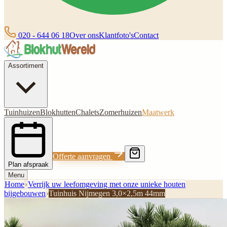
020 - 644 06 18
Over ons
Klantfoto's
Contact
Assortiment
Tuinhuizen
Blokhutten
Chalets
Zomerhuizen
Maatwerk
Offerte aanvragen
Plan afspraak
Menu
Home
›
Verrijk uw leefomgeving met onze unieke houten
bijgebouwen
›
Tuinhuis Nijmegen 3,0×2,5m 44mm