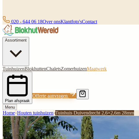
020 - 644 06 18
Over ons
Klantfoto's
Contact
Assortiment
Tuinhuizen
Blokhutten
Chalets
Zomerhuizen
Maatwerk
Offerte aanvragen
Plan afspraak
Menu
Home
›
Houten tuinhuizen​
›
Tuinhuis Duivendrecht 2,6×2,6m 28mm