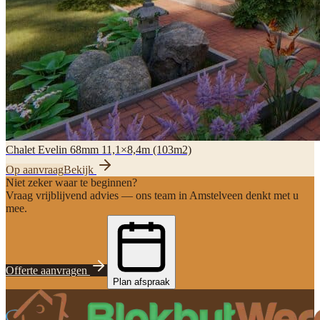
Chalet Evelin 68mm 11,1×8,4m (103m2)
Op aanvraag
Bekijk
Niet zeker waar te beginnen?
Vraag vrijblijvend advies — ons team in Amstelveen denkt met u
mee.
Offerte aanvragen
Plan afspraak