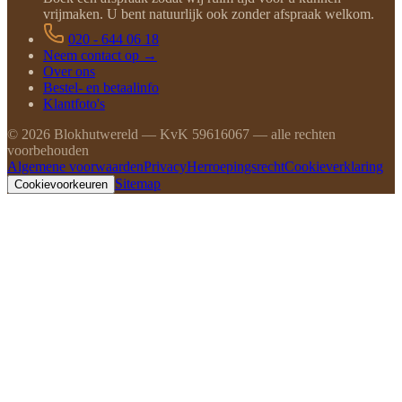
vrijmaken. U bent natuurlijk ook zonder afspraak welkom.
020 - 644 06 18
Neem contact op →
Over ons
Bestel- en betaalinfo
Klantfoto's
©
2026
Blokhutwereld — KvK 59616067 — alle rechten
voorbehouden
Algemene voorwaarden
Privacy
Herroepingsrecht
Cookieverklaring
Sitemap
Cookievoorkeuren