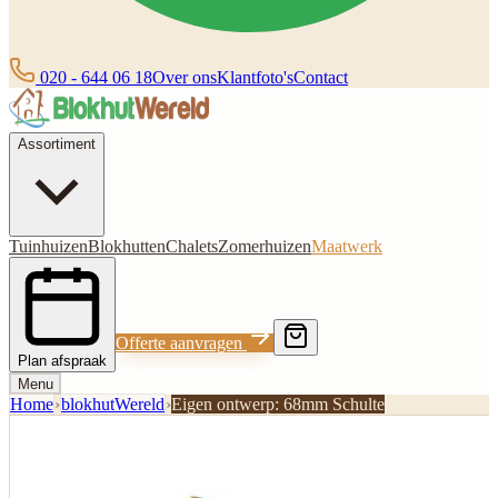
020 - 644 06 18
Over ons
Klantfoto's
Contact
Assortiment
Tuinhuizen
Blokhutten
Chalets
Zomerhuizen
Maatwerk
Offerte aanvragen
Plan afspraak
Menu
Home
›
blokhutWereld
›
Eigen ontwerp: 68mm Schulte