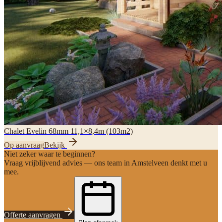
Chalet Evelin 68mm 11,1×8,4m (103m2)
Op aanvraag
Bekijk
Niet zeker waar te beginnen?
Vraag vrijblijvend advies — ons team in Amstelveen denkt met u
mee.
Offerte aanvragen