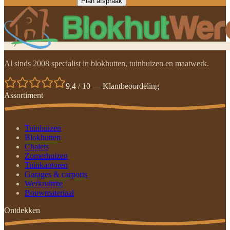
Plan afspraak
Al sinds 2008 specialist in blokhutten, tuinhuizen en maatwerk.
9,4 / 10 — Klantbeoordeling
Assortiment
Tuinhuizen
Blokhutten
Chalets
Zomerhuizen
Tuinkantoren
Garages & carports
Werkruimte
Bouwmateriaal
Ontdekken