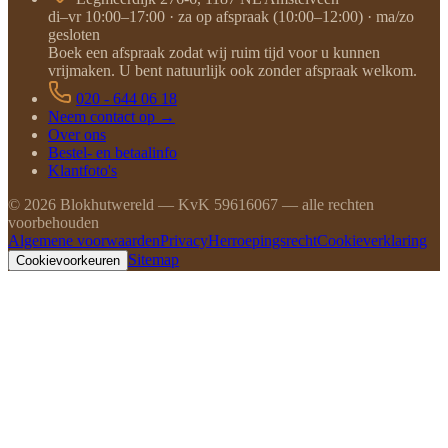
di–vr 10:00–17:00 · za op afspraak (10:00–12:00) · ma/zo
gesloten
Boek een afspraak zodat wij ruim tijd voor u kunnen
vrijmaken. U bent natuurlijk ook zonder afspraak welkom.
020 - 644 06 18
Neem contact op →
Over ons
Bestel- en betaalinfo
Klantfoto's
©
2026
Blokhutwereld — KvK 59616067 — alle rechten
voorbehouden
Algemene voorwaarden
Privacy
Herroepingsrecht
Cookieverklaring
Sitemap
Cookievoorkeuren