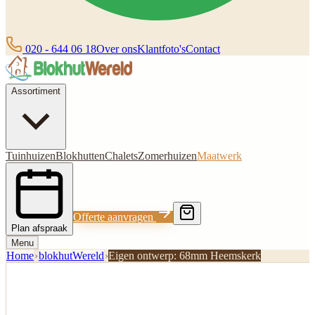
020 - 644 06 18
Over ons
Klantfoto's
Contact
Assortiment
Tuinhuizen
Blokhutten
Chalets
Zomerhuizen
Maatwerk
Offerte aanvragen
Plan afspraak
Menu
Home
›
blokhutWereld
›
Eigen ontwerp: 68mm Heemskerk