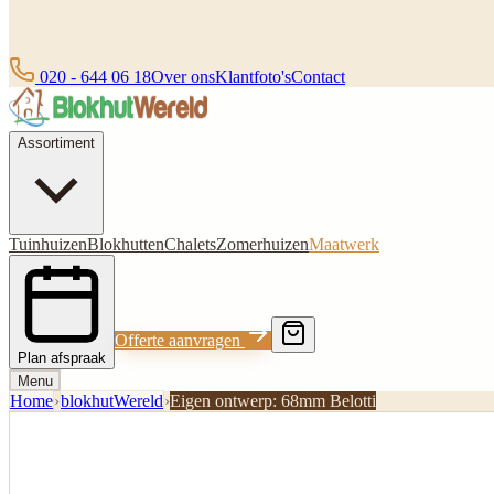
020 - 644 06 18
Over ons
Klantfoto's
Contact
Assortiment
Tuinhuizen
Blokhutten
Chalets
Zomerhuizen
Maatwerk
Offerte aanvragen
Plan afspraak
Menu
Home
›
blokhutWereld
›
Eigen ontwerp: 68mm Belotti