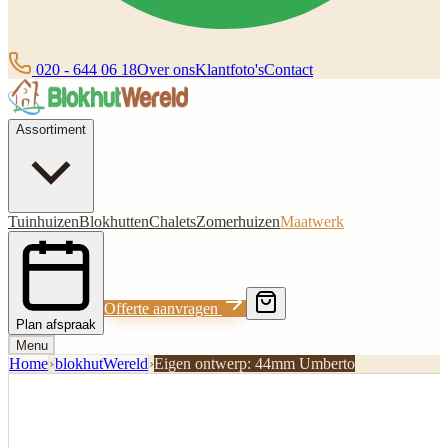
020 - 644 06 18
Over ons
Klantfoto's
Contact
Assortiment
Tuinhuizen
Blokhutten
Chalets
Zomerhuizen
Maatwerk
Offerte aanvragen
Plan afspraak
Menu
Home
›
blokhutWereld
›
Eigen ontwerp: 44mm Umberto