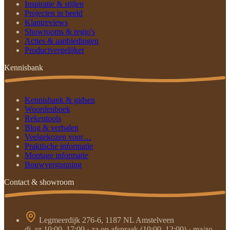
Inspiratie & stijlen
Projecten in beeld
Klantreviews
Showrooms & regio's
Acties & aanbiedingen
Productvergelijker
Kennisbank
Kennisbank & gidsen
Woordenboek
Rekentools
Blog & verhalen
Veelgekozen voor…
Praktische informatie
Montage informatie
Bouwvergunning
Contact & showroom
Legmeerdijk 276-6, 1187 NL Amstelveen
di–vr 10:00–17:00 · za op afspraak (10:00–12:00) · ma/zo