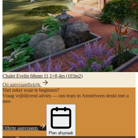
Chalet Evelin 68mm 11,1×8,4m (103m2)
Op aanvraag
Bekijk
Niet zeker waar te beginnen?
Vraag vrijblijvend advies — ons team in Amstelveen denkt met u
mee.
Offerte aanvragen
Plan afspraak