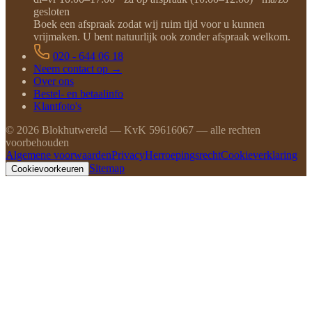
gesloten
Boek een afspraak zodat wij ruim tijd voor u kunnen
vrijmaken. U bent natuurlijk ook zonder afspraak welkom.
020 - 644 06 18
Neem contact op →
Over ons
Bestel- en betaalinfo
Klantfoto's
©
2026
Blokhutwereld — KvK 59616067 — alle rechten
voorbehouden
Algemene voorwaarden
Privacy
Herroepingsrecht
Cookieverklaring
Sitemap
Cookievoorkeuren