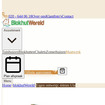
020 - 644 06 18
Over ons
Klantfoto's
Contact
Assortiment
Tuinhuizen
Blokhutten
Chalets
Zomerhuizen
Maatwerk
Offerte aanvragen
Plan afspraak
Menu
Home
›
blokhutWereld
›
Eigen ontwerp: 44mm Ula