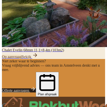
Chalet Evelin 68mm 11,1×8,4m (103m2)
Op aanvraag
Bekijk
Niet zeker waar te beginnen?
Vraag vrijblijvend advies — ons team in Amstelveen denkt met u
mee.
Offerte aanvragen
Plan afspraak