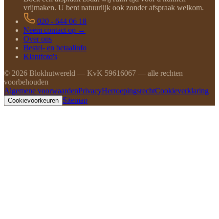
vrijmaken. U bent natuurlijk ook zonder afspraak welkom.
020 - 644 06 18
Neem contact op →
Over ons
Bestel- en betaalinfo
Klantfoto's
©
2026
Blokhutwereld — KvK 59616067 — alle rechten
voorbehouden
Algemene voorwaarden
Privacy
Herroepingsrecht
Cookieverklaring
Sitemap
Cookievoorkeuren