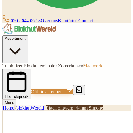
020 - 644 06 18
Over ons
Klantfoto's
Contact
Assortiment
Tuinhuizen
Blokhutten
Chalets
Zomerhuizen
Maatwerk
Offerte aanvragen
Plan afspraak
Menu
Home
›
blokhutWereld
›
Eigen ontwerp: 44mm Simone