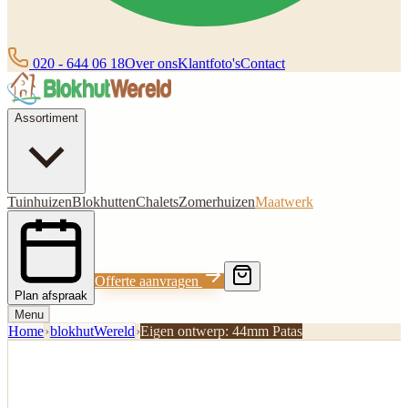
020 - 644 06 18
Over ons
Klantfoto's
Contact
Assortiment
Tuinhuizen
Blokhutten
Chalets
Zomerhuizen
Maatwerk
Offerte aanvragen
Plan afspraak
Menu
Home
›
blokhutWereld
›
Eigen ontwerp: 44mm Patas