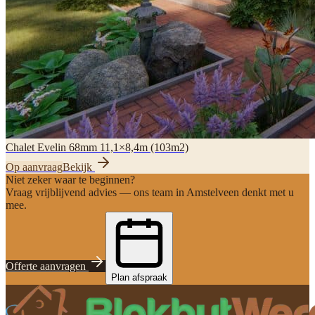
Chalet Evelin 68mm 11,1×8,4m (103m2)
Op aanvraag
Bekijk
Niet zeker waar te beginnen?
Vraag vrijblijvend advies — ons team in Amstelveen denkt met u
mee.
Offerte aanvragen
Plan afspraak