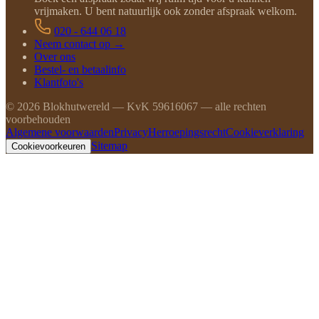
vrijmaken. U bent natuurlijk ook zonder afspraak welkom.
020 - 644 06 18
Neem contact op →
Over ons
Bestel- en betaalinfo
Klantfoto's
©
2026
Blokhutwereld — KvK 59616067 — alle rechten
voorbehouden
Algemene voorwaarden
Privacy
Herroepingsrecht
Cookieverklaring
Sitemap
Cookievoorkeuren