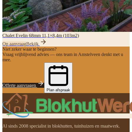
Chalet Evelin 68mm 11,1×8,4m (103m2)
Op aanvraag
Bekijk
Niet zeker waar te beginnen?
Vraag vrijblijvend advies — ons team in Amstelveen denkt met u
mee.
Offerte aanvragen
Plan afspraak
Al sinds 2008 specialist in blokhutten, tuinhuizen en maatwerk.