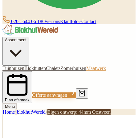
020 - 644 06 18
Over ons
Klantfoto's
Contact
Assortiment
Tuinhuizen
Blokhutten
Chalets
Zomerhuizen
Maatwerk
Offerte aanvragen
Plan afspraak
Menu
Home
›
blokhutWereld
›
Eigen ontwerp: 44mm Oostveen