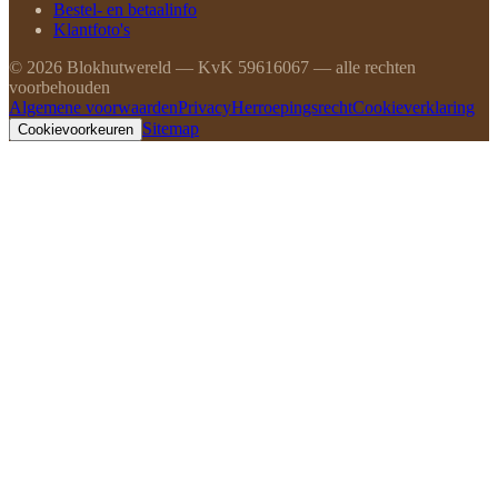
Bestel- en betaalinfo
Klantfoto's
©
2026
Blokhutwereld — KvK 59616067 — alle rechten
voorbehouden
Algemene voorwaarden
Privacy
Herroepingsrecht
Cookieverklaring
Sitemap
Cookievoorkeuren