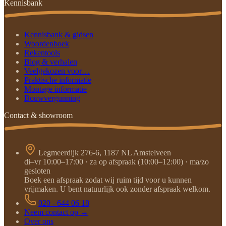
Kennisbank
Kennisbank & gidsen
Woordenboek
Rekentools
Blog & verhalen
Veelgekozen voor…
Praktische informatie
Montage informatie
Bouwvergunning
Contact & showroom
Legmeerdijk 276-6, 1187 NL Amstelveen
di–vr 10:00–17:00 · za op afspraak (10:00–12:00) · ma/zo
gesloten
Boek een afspraak zodat wij ruim tijd voor u kunnen
vrijmaken. U bent natuurlijk ook zonder afspraak welkom.
020 - 644 06 18
Neem contact op →
Over ons