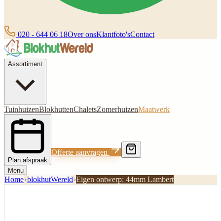
020 - 644 06 18
Over ons
Klantfoto's
Contact
Assortiment
Tuinhuizen
Blokhutten
Chalets
Zomerhuizen
Maatwerk
Offerte aanvragen
Plan afspraak
Menu
Home
›
blokhutWereld
›
Eigen ontwerp: 44mm Lambert