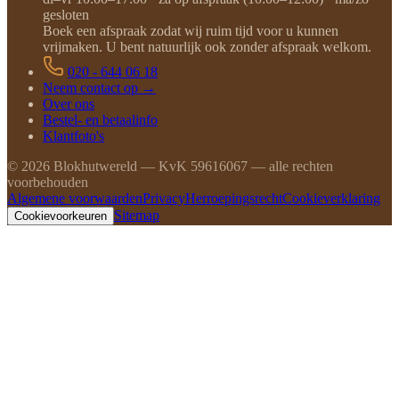
gesloten
Boek een afspraak zodat wij ruim tijd voor u kunnen
vrijmaken. U bent natuurlijk ook zonder afspraak welkom.
020 - 644 06 18
Neem contact op →
Over ons
Bestel- en betaalinfo
Klantfoto's
©
2026
Blokhutwereld — KvK 59616067 — alle rechten
voorbehouden
Algemene voorwaarden
Privacy
Herroepingsrecht
Cookieverklaring
Sitemap
Cookievoorkeuren