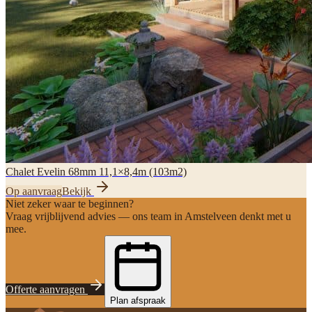
Chalet Evelin 68mm 11,1×8,4m (103m2)
Op aanvraag
Bekijk
Niet zeker waar te beginnen?
Vraag vrijblijvend advies — ons team in Amstelveen denkt met u
mee.
Offerte aanvragen
Plan afspraak