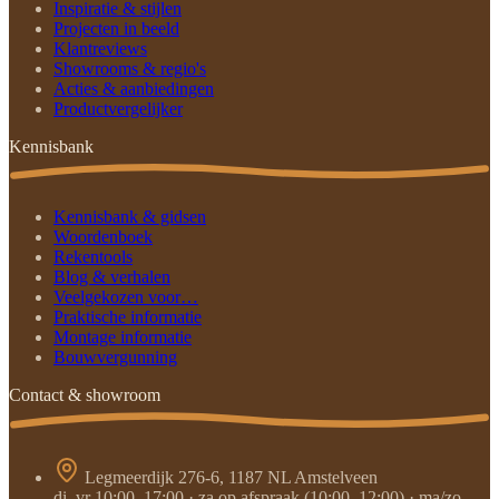
Inspiratie & stijlen
Projecten in beeld
Klantreviews
Showrooms & regio's
Acties & aanbiedingen
Productvergelijker
Kennisbank
Kennisbank & gidsen
Woordenboek
Rekentools
Blog & verhalen
Veelgekozen voor…
Praktische informatie
Montage informatie
Bouwvergunning
Contact & showroom
Legmeerdijk 276-6, 1187 NL Amstelveen
di–vr 10:00–17:00 · za op afspraak (10:00–12:00) · ma/zo