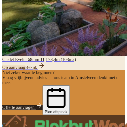
Chalet Evelin 68mm 11,1×8,4m (103m2)
Op aanvraag
Bekijk
Niet zeker waar te beginnen?
Vraag vrijblijvend advies — ons team in Amstelveen denkt met u
mee.
Offerte aanvragen
Plan afspraak