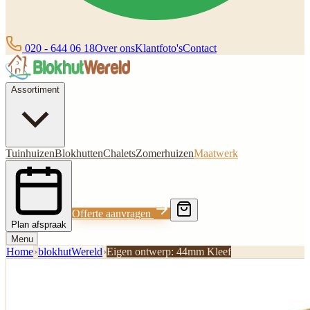
020 - 644 06 18
Over ons
Klantfoto's
Contact
Assortiment
Tuinhuizen
Blokhutten
Chalets
Zomerhuizen
Maatwerk
Offerte aanvragen
Plan afspraak
Menu
Home
›
blokhutWereld
›
Eigen ontwerp: 44mm Kleef