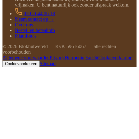
vrijmaken. U bent natuurlijk ook zonder afspraak welkom.
020 - 644 06 18
Neem contact op →
Over ons
Bestel- en betaalinfo
Klantfoto's
©
2026
Blokhutwereld — KvK 59616067 — alle rechten
voorbehouden
Algemene voorwaarden
Privacy
Herroepingsrecht
Cookieverklaring
Sitemap
Cookievoorkeuren