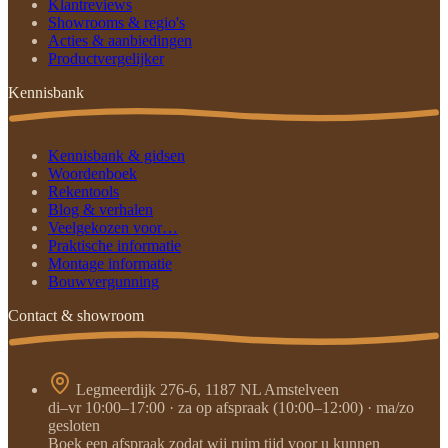
Klantreviews
Showrooms & regio's
Acties & aanbiedingen
Productvergelijker
Kennisbank
Kennisbank & gidsen
Woordenboek
Rekentools
Blog & verhalen
Veelgekozen voor…
Praktische informatie
Montage informatie
Bouwvergunning
Contact & showroom
Legmeerdijk 276-6, 1187 NL Amstelveen
di–vr 10:00–17:00 · za op afspraak (10:00–12:00) · ma/zo
gesloten
Boek een afspraak zodat wij ruim tijd voor u kunnen