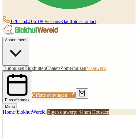
020 - 644 06 18
Over ons
Klantfoto's
Contact
Assortiment
Tuinhuizen
Blokhutten
Chalets
Zomerhuizen
Maatwerk
Offerte aanvragen
Plan afspraak
Menu
Home
›
blokhutWereld
›
Eigen ontwerp: 44mm Heusden