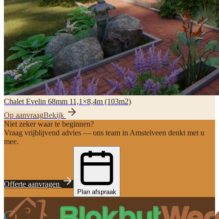
Chalet Evelin 68mm 11,1×8,4m (103m2)
Op aanvraag
Bekijk
Niet zeker waar te beginnen?
Vraag vrijblijvend advies — ons team in Amstelveen denkt met u
mee.
Offerte aanvragen
Plan afspraak