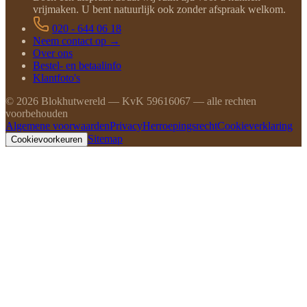
vrijmaken. U bent natuurlijk ook zonder afspraak welkom.
020 - 644 06 18
Neem contact op →
Over ons
Bestel- en betaalinfo
Klantfoto's
©
2026
Blokhutwereld — KvK 59616067 — alle rechten
voorbehouden
Algemene voorwaarden
Privacy
Herroepingsrecht
Cookieverklaring
Sitemap
Cookievoorkeuren