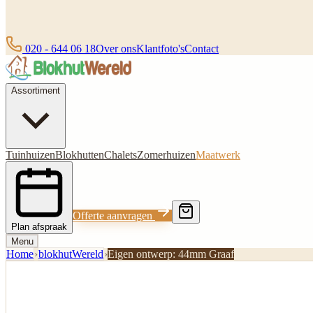
020 - 644 06 18
Over ons
Klantfoto's
Contact
Assortiment
Tuinhuizen
Blokhutten
Chalets
Zomerhuizen
Maatwerk
Offerte aanvragen
Plan afspraak
Menu
Home
›
blokhutWereld
›
Eigen ontwerp: 44mm Graaf