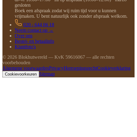
gesloten
Boek een afspraak zodat wij ruim tijd voor u kunnen
vrijmaken. U bent natuurlijk ook zonder afspraak welkom.
020 - 644 06 18
Neem contact op →
Over ons
Bestel- en betaalinfo
Klantfoto's
©
2026
Blokhutwereld — KvK 59616067 — alle rechten
voorbehouden
Algemene voorwaarden
Privacy
Herroepingsrecht
Cookieverklaring
Sitemap
Cookievoorkeuren