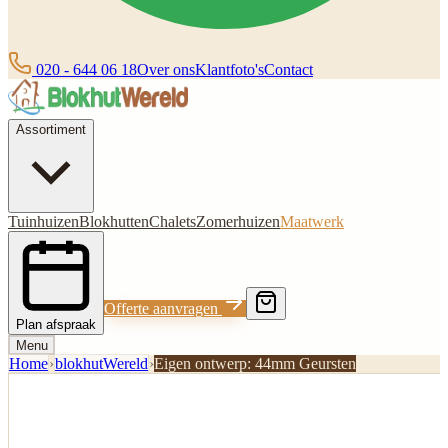
020 - 644 06 18
Over ons
Klantfoto's
Contact
Assortiment
Tuinhuizen
Blokhutten
Chalets
Zomerhuizen
Maatwerk
Offerte aanvragen
Plan afspraak
Menu
Home
›
blokhutWereld
›
Eigen ontwerp: 44mm Geursten