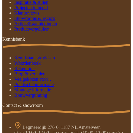
Inspiratie & stijlen
Projecten in beeld
Klantreviews
Showrooms & regio's
Acties & aanbiedingen
Productvergelijker
Kennisbank
Kennisbank & gidsen
Woordenboek
Rekentools
Blog & verhalen
Veelgekozen voor…
Praktische informatie
Montage informatie
Bouwvergunning
Contact & showroom
Legmeerdijk 276-6, 1187 NL Amstelveen
di–vr 10:00–17:00 · za op afspraak (10:00–12:00) · ma/zo