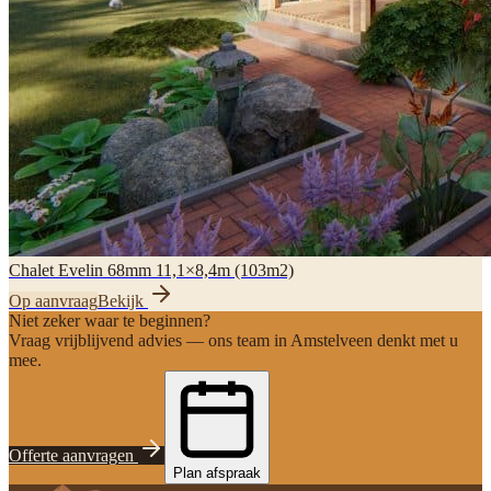
Chalet Evelin 68mm 11,1×8,4m (103m2)
Op aanvraag
Bekijk
Niet zeker waar te beginnen?
Vraag vrijblijvend advies — ons team in Amstelveen denkt met u
mee.
Offerte aanvragen
Plan afspraak