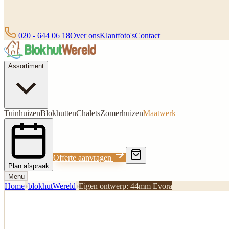
020 - 644 06 18
Over ons
Klantfoto's
Contact
Assortiment
Tuinhuizen
Blokhutten
Chalets
Zomerhuizen
Maatwerk
Offerte aanvragen
Plan afspraak
Menu
Home
›
blokhutWereld
›
Eigen ontwerp: 44mm Evora