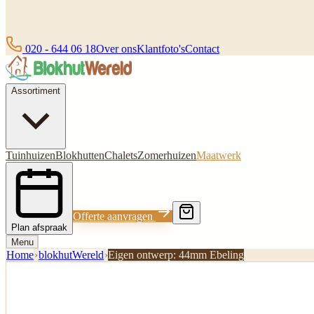
020 - 644 06 18
Over ons
Klantfoto's
Contact
Assortiment
Tuinhuizen
Blokhutten
Chalets
Zomerhuizen
Maatwerk
Offerte aanvragen
Plan afspraak
Menu
Home
›
blokhutWereld
›
Eigen ontwerp: 44mm Ebeling