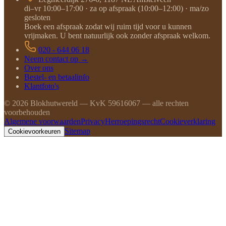
di–vr 10:00–17:00 · za op afspraak (10:00–12:00) · ma/zo
gesloten
Boek een afspraak zodat wij ruim tijd voor u kunnen
vrijmaken. U bent natuurlijk ook zonder afspraak welkom.
020 - 644 06 18
Neem contact op →
Over ons
Bestel- en betaalinfo
Klantfoto's
©
2026
Blokhutwereld — KvK 59616067 — alle rechten
voorbehouden
Algemene voorwaarden
Privacy
Herroepingsrecht
Cookieverklaring
Sitemap
Cookievoorkeuren