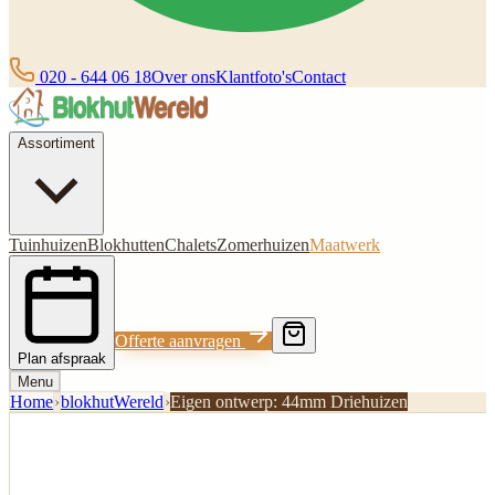
020 - 644 06 18
Over ons
Klantfoto's
Contact
Assortiment
Tuinhuizen
Blokhutten
Chalets
Zomerhuizen
Maatwerk
Offerte aanvragen
Plan afspraak
Menu
Home
›
blokhutWereld
›
Eigen ontwerp: 44mm Driehuizen