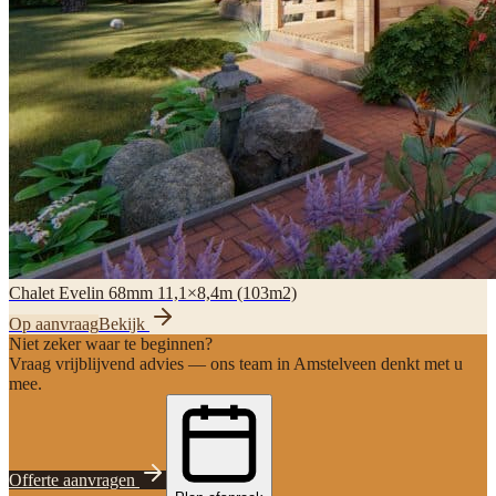
Chalet Evelin 68mm 11,1×8,4m (103m2)
Op aanvraag
Bekijk
Niet zeker waar te beginnen?
Vraag vrijblijvend advies — ons team in Amstelveen denkt met u
mee.
Offerte aanvragen