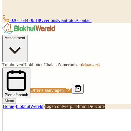
020 - 644 06 18
Over ons
Klantfoto's
Contact
Assortiment
Tuinhuizen
Blokhutten
Chalets
Zomerhuizen
Maatwerk
Offerte aanvragen
Plan afspraak
Menu
Home
›
blokhutWereld
›
Eigen ontwerp: 44mm De Korte