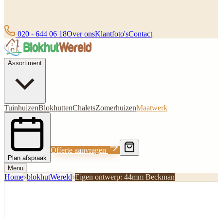
020 - 644 06 18
Over ons
Klantfoto's
Contact
Assortiment
Tuinhuizen
Blokhutten
Chalets
Zomerhuizen
Maatwerk
Offerte aanvragen
Plan afspraak
Menu
Home
›
blokhutWereld
›
Eigen ontwerp: 44mm Beckman