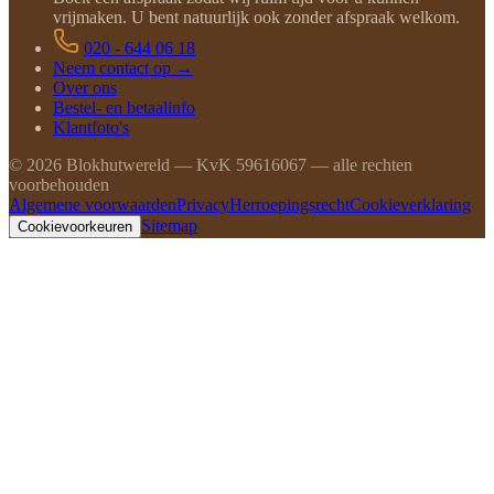
vrijmaken. U bent natuurlijk ook zonder afspraak welkom.
020 - 644 06 18
Neem contact op →
Over ons
Bestel- en betaalinfo
Klantfoto's
©
2026
Blokhutwereld — KvK 59616067 — alle rechten
voorbehouden
Algemene voorwaarden
Privacy
Herroepingsrecht
Cookieverklaring
Sitemap
Cookievoorkeuren