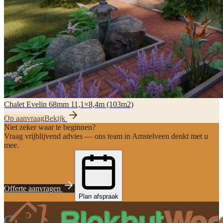
Chalet Evelin 68mm 11,1×8,4m (103m2)
Op aanvraag
Bekijk
Niet zeker waar te beginnen?
Vraag vrijblijvend advies — ons team in Amstelveen denkt met u
mee.
Offerte aanvragen
Plan afspraak