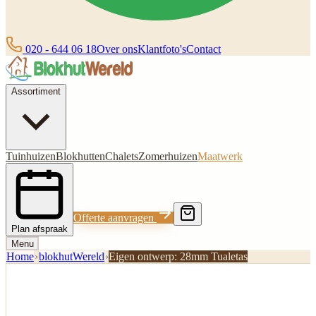
020 - 644 06 18
Over ons
Klantfoto's
Contact
Assortiment
Tuinhuizen
Blokhutten
Chalets
Zomerhuizen
Maatwerk
Offerte aanvragen
Plan afspraak
Menu
Home
›
blokhutWereld
›
Eigen ontwerp: 28mm Tualetas