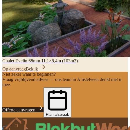
Chalet Evelin 68mm 11,1×8,4m (103m2)
Op aanvraag
Bekijk
Niet zeker waar te beginnen?
Vraag vrijblijvend advies — ons team in Amstelveen denkt met u
mee.
Offerte aanvragen
Plan afspraak