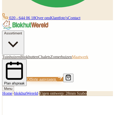
020 - 644 06 18
Over ons
Klantfoto's
Contact
Assortiment
Tuinhuizen
Blokhutten
Chalets
Zomerhuizen
Maatwerk
Offerte aanvragen
Plan afspraak
Menu
Home
›
blokhutWereld
›
Eigen ontwerp: 28mm Szabo