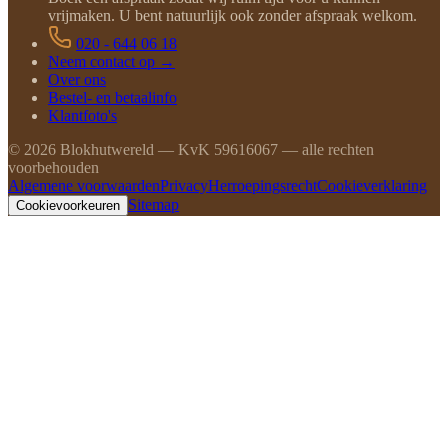
vrijmaken. U bent natuurlijk ook zonder afspraak welkom.
020 - 644 06 18
Neem contact op →
Over ons
Bestel- en betaalinfo
Klantfoto's
©
2026
Blokhutwereld — KvK 59616067 — alle rechten
voorbehouden
Algemene voorwaarden
Privacy
Herroepingsrecht
Cookieverklaring
Sitemap
Cookievoorkeuren