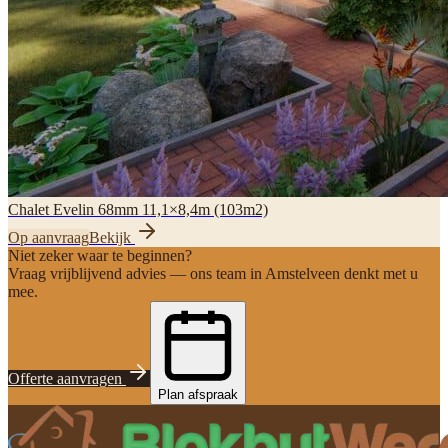
Chalet Evelin 68mm 11,1×8,4m (103m2)
Op aanvraag
Bekijk
Niet zeker waar te beginnen?
Vraag vrijblijvend advies — ons team in Amstelveen denkt met u
mee.
Offerte aanvragen
Plan afspraak