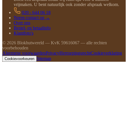
vrijmaken. U bent natuurlijk ook zonder afspraak welkom.
020 - 644 06 18
Neem contact op →
Over ons
Bestel- en betaalinfo
Klantfoto's
©
2026
Blokhutwereld — KvK 59616067 — alle rechten
voorbehouden
Algemene voorwaarden
Privacy
Herroepingsrecht
Cookieverklaring
Sitemap
Cookievoorkeuren