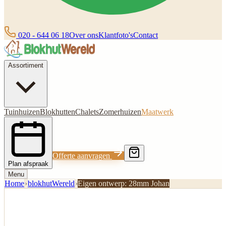
020 - 644 06 18
Over ons
Klantfoto's
Contact
Assortiment
Tuinhuizen
Blokhutten
Chalets
Zomerhuizen
Maatwerk
Offerte aanvragen
Plan afspraak
Menu
Home
›
blokhutWereld
›
Eigen ontwerp: 28mm Johan