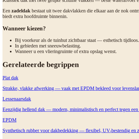
Klassiek dak met twee gelijke schuine vlakken — beste waterafvoer 
Een
zadeldak
bestaat uit twee dakvlakken die elkaar aan de nok ontm
biedt extra hoofdruimte binnenin.
Wanneer kiezen?
Bij voorkeur als de tuinhut zichtbaar staat — esthetisch tijdloos.
In gebieden met sneeuwbelasting.
Wanneer u een vlieringruimte of extra opslag wenst.
Gerelateerde begrippen
Plat dak
Strakke, vlakke afwerking — vaak met EPDM bekleed voor levenslan
Lessenaarsdak
Eenzijdig hellend dak — modern, minimalistisch en perfect tegen een 
EPDM
Synthetisch rubber voor dakbedekking — flexibel, UV-bestendig en 