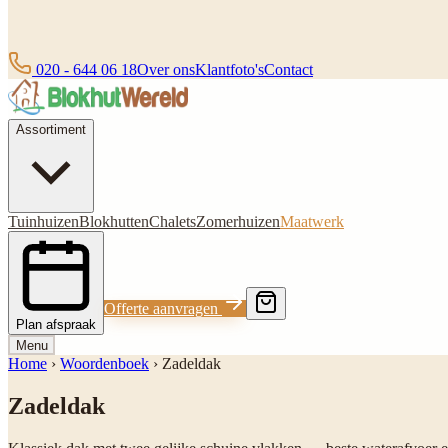
020 - 644 06 18
Over ons
Klantfoto's
Contact
Assortiment
Tuinhuizen
Blokhutten
Chalets
Zomerhuizen
Maatwerk
Offerte aanvragen
Plan afspraak
Menu
Home
›
Woordenboek
›
Zadeldak
Zadeldak