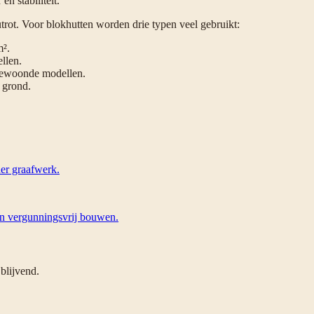
 stabiliteit.
rot. Voor blokhutten worden drie typen veel gebruikt:
m².
llen.
bewoonde modellen.
 grond.
der graafwerk.
 en vergunningsvrij bouwen.
blijvend.