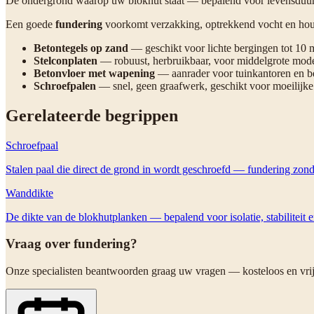
De ondergrond waarop uw blokhut staat — bepalend voor levensduur en
Een goede
fundering
voorkomt verzakking, optrekkend vocht en hout
Betontegels op zand
— geschikt voor lichte bergingen tot 10 
Stelconplaten
— robuust, herbruikbaar, voor middelgrote mode
Betonvloer met wapening
— aanrader voor tuinkantoren en 
Schroefpalen
— snel, geen graafwerk, geschikt voor moeilijke
Gerelateerde begrippen
Schroefpaal
Stalen paal die direct de grond in wordt geschroefd — fundering zon
Wanddikte
De dikte van de blokhutplanken — bepalend voor isolatie, stabiliteit
Vraag over
fundering
?
Onze specialisten beantwoorden graag uw vragen — kosteloos en vrij