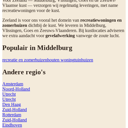
Voor Zeeland — Middelburg, Vlissingen, Goes en de Zeeuws-
Vlaamse kust — verzorgen wij regelmatig leveringen, met name
recreatiewoningen voor de kust.
Zeeland is voor ons vooral het domein van
recreatiewoningen en
zomerhuizen
dichtbij de kust. We leveren in Middelburg,
Vlissingen, Goes en Zeeuws-Vlaanderen. Bij kustlocaties adviseren
we extra aandacht voor
gevelafwerking
vanwege de zoute lucht.
Populair in
Middelburg
recreatie en zomerhuizen
houten woning
tuinhuizen
Andere regio's
Amsterdam
Noord-Holland
Utrecht
Utrecht
Den Haag
Zuid-Holland
Rotterdam
Zuid-Holland
Eindhoven