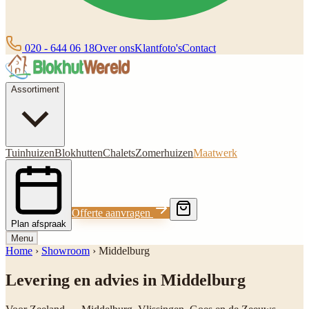
020 - 644 06 18
Over ons
Klantfoto's
Contact
Assortiment
Tuinhuizen
Blokhutten
Chalets
Zomerhuizen
Maatwerk
Offerte aanvragen
Plan afspraak
Menu
Home
›
Showroom
›
Middelburg
Levering en advies in Middelburg