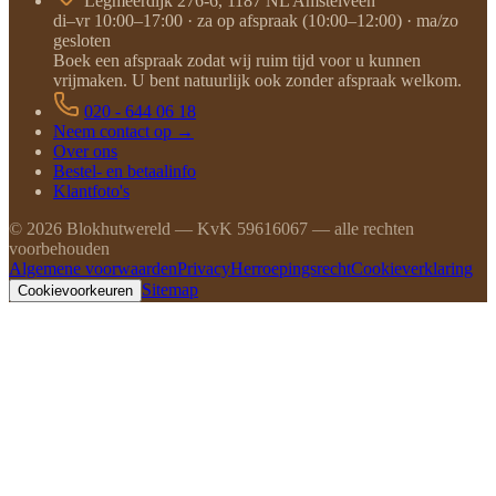
Legmeerdijk 276-6, 1187 NL Amstelveen
di–vr 10:00–17:00 · za op afspraak (10:00–12:00) · ma/zo
gesloten
Boek een afspraak zodat wij ruim tijd voor u kunnen
vrijmaken. U bent natuurlijk ook zonder afspraak welkom.
020 - 644 06 18
Neem contact op →
Over ons
Bestel- en betaalinfo
Klantfoto's
©
2026
Blokhutwereld — KvK 59616067 — alle rechten
voorbehouden
Algemene voorwaarden
Privacy
Herroepingsrecht
Cookieverklaring
Sitemap
Cookievoorkeuren