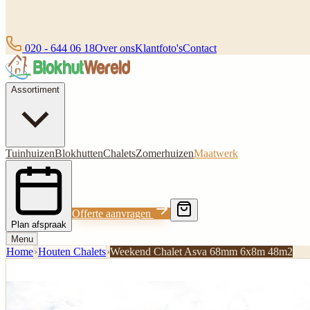
020 - 644 06 18
Over ons
Klantfoto's
Contact
Assortiment
Tuinhuizen
Blokhutten
Chalets
Zomerhuizen
Maatwerk
Offerte aanvragen
Plan afspraak
Menu
Home
›
Houten Chalets
›
Weekend Chalet Asva 68mm 6x8m 48m2