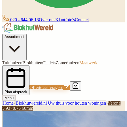
020 - 644 06 18
Over ons
Klantfoto's
Contact
Assortiment
Tuinhuizen
Blokhutten
Chalets
Zomerhuizen
Maatwerk
Offerte aanvragen
Plan afspraak
Menu
Home
›
Blokhutwereld.nl Uw thuis voor houten woningen
›
Verona
5,93×8,75 68mm