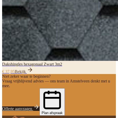
Dakshingles hexagonaal Zwart 3m2
€ 37,95
Bekijk
Niet zeker waar te beginnen?
Vraag vrijblijvend advies — ons team in Amstelveen denkt met u
mee.
Offerte aanvragen
Plan afspraak