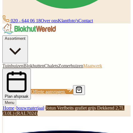
020 - 644 06 18
Over ons
Klantfoto's
Contact
Assortiment
Tuinhuizen
Blokhutten
Chalets
Zomerhuizen
Maatwerk
Offerte aanvragen
Plan afspraak
Menu
Home
›
bouwmateriaal
›
Jotun Verfbeits grafiet grijs Dekkend 2,7L
(3.0L) (RAL7024)