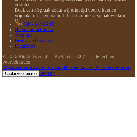
gesloten
Boek een afspraak zodat wij ruim tijd voor u kunnen
vrijmaken. U bent natuurlijk ook zonder afspraak welkom.
020 - 644 06 18
Neem contact op →
Over ons
Bestel- en betaalinfo
Klantfoto's
©
2026
Blokhutwereld — KvK 59616067 — alle rechten
voorbehouden
Algemene voorwaarden
Privacy
Herroepingsrecht
Cookieverklaring
Sitemap
Cookievoorkeuren